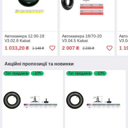
Автокамера 12.00-18
Автокамера 18/70-20
Авто
V3.02.8 Kabat
V3.04.5 Kabat
V3.0
1 033,20
2 007
1 1
₴
₴
1 148 ₴
2 230 ₴
Акційні пропозиції та новинки
Топ продажів
–10%
Топ продажів
–10%