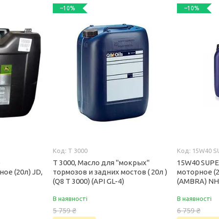
–10%
–10%
T 3000
15W40 S
о
T 3000, Масло для "мокрых"
15W40 SUPE
ое (20л) JD,
тормозов и задних мостов ( 20л )
моторное (2
(Q8 T 3000) (API GL-4)
(AMBRA) NH3
В наявності
В наявності
5 759 ₴
6 759 ₴