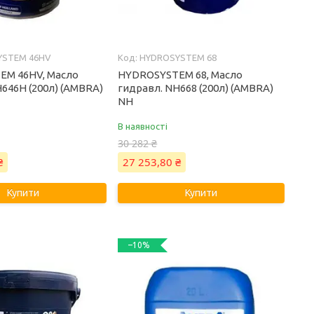
YSTEM 46HV
HYDROSYSTEM 68
EM 46HV, Масло
HYDROSYSTEM 68, Масло
646H (200л) (AMBRA)
гидравл. NH668 (200л) (AMBRA)
NH
В наявності
30 282 ₴
₴
27 253,80 ₴
Купити
Купити
–10%