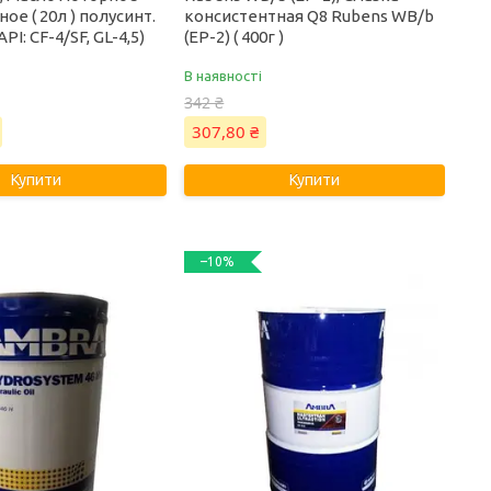
ое ( 20л ) полусинт.
консистентная Q8 Rubens WB/b
API: CF-4/SF, GL-4,5)
(EP-2) ( 400г )
В наявності
342 ₴
307,80 ₴
Купити
Купити
–10%