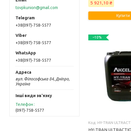
5 921,10 ₴
tovpkunion@gmail.com
Купити
+38(097)-758-5577
–10%
+38(097)-758-5577
+38(097)-758-5577
вул. Філософська 84, Дніпро,
Україна
Інші види зв'язку
Телефон
(097)-758-5577
HY-TRAN ULTRACT
HY-TRAN ULTRACTIO