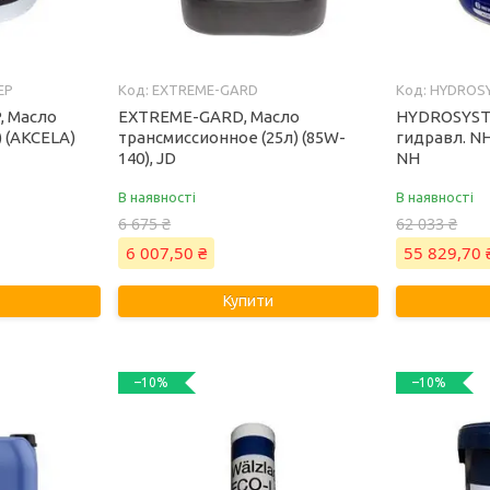
EP
EXTREME-GARD
HYDROS
, Масло
EXTREME-GARD, Масло
HYDROSYST
) (AKCELA)
трансмиссионное (25л) (85W-
гидравл. NH
140), JD
NH
В наявності
В наявності
6 675 ₴
62 033 ₴
6 007,50 ₴
55 829,70 
Купити
–10%
–10%