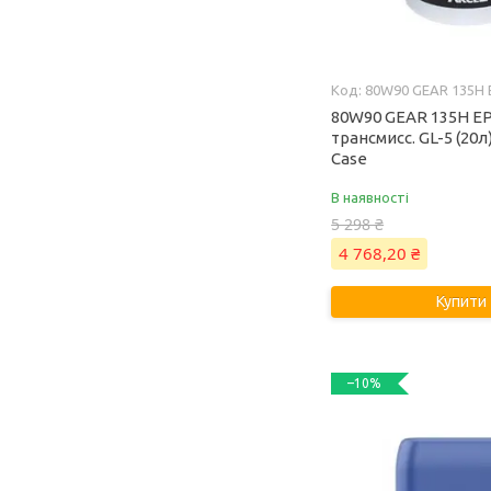
80W90 GEAR 135H 
80W90 GEAR 135H EP
трансмисс. GL-5 (20л
Case
В наявності
5 298 ₴
4 768,20 ₴
Купити
–10%