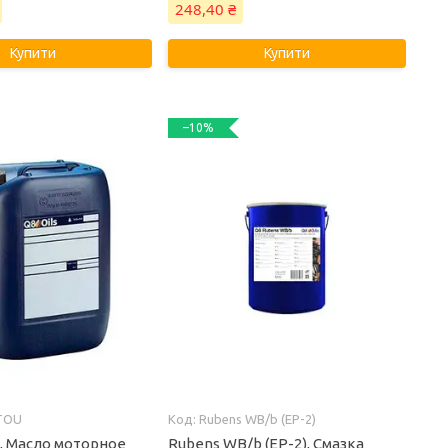
248,40 ₴
Купити
Купити
–10%
TOU
Rubens WB/b (EP-2)
, Масло моторное
Rubens WB/b (EP-2), Смазка