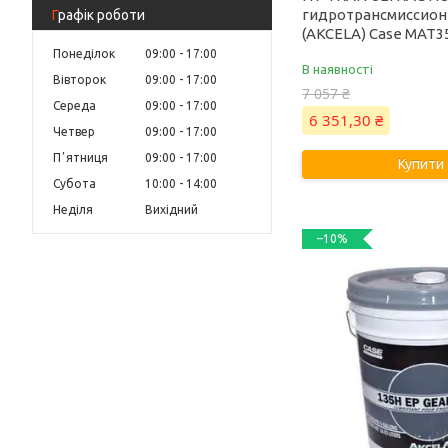
гидротрансмиссионн
Графік роботи
(AKCELA) Case MAT3
Понеділок
09:00
17:00
В наявності
Вівторок
09:00
17:00
7 057 ₴
Середа
09:00
17:00
6 351,30 ₴
Четвер
09:00
17:00
Пʼятниця
09:00
17:00
Купити
Субота
10:00
14:00
Неділя
Вихідний
–10%