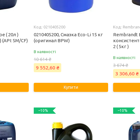
0210405200
Rembrand
е ( 20л )
0210405200, Смазка Eco-Li 15 кг
Rembrandt E
) (API: SM/CF)
(оригинал BPW)
консистент
2 ( 5кг )
В наявності
В наявності
10 614 ₴
3 674 ₴
9 552,60 ₴
3 306,60 ₴
Купити
–10%
–10%