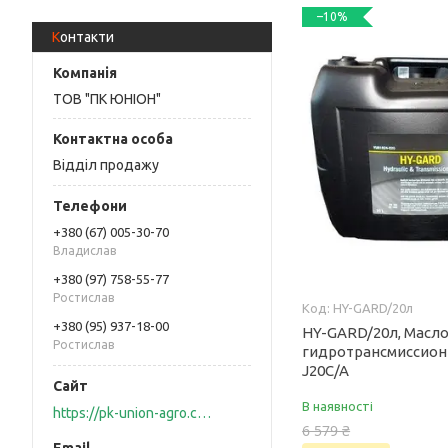
–10%
Контакти
ТОВ "ПК ЮНІОН"
Відділ продажу
+380 (67) 005-30-70
Владислав
+380 (97) 758-55-77
Ростислав
HY-GARD/20л
+380 (95) 937-18-00
HY-GARD/20л, Масл
Ростислав
гидротрансмиссионн
J20C/A
В наявності
https://pk-union-agro.com.ua
6 579 ₴