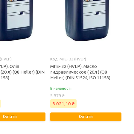
(HVLP)
МГЕ- 32 (HVLP)
LP), Олія
МГЕ- 32 (HVLP), Масло
(20 л) (Q8 Heller) (DIN
гидравлическое ( 20л ) (Q8
1158)
Heller) (DIN 51524, ISO 11158)
В наявності
5 579 ₴
5 021,10 ₴
Купити
Купити