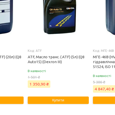
ATF
МГЕ-46В 
TF) (20л) (Q8
ATF, Масло транс. ( ATF) (5л) (Q8
МГЕ-46В (HV
Auto15) (Dexron III)
гідравлічна 
51524, ISO 1
В наявності
В наявності
1 501 ₴
5 386 ₴
1 350,90 ₴
4 847,40 ₴
Купити