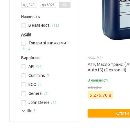
Наявність
В наявності
113
Акція
Товари зі знижками
114
ATF
Виробник
ATF, Масло транс. ( A
API
34
Auto15) (Dexron III)
Cummins
3
В наявності
ECO
4
5 863 ₴
General
2
5 276,70 ₴
John Deere
20
Ще 2
Купити