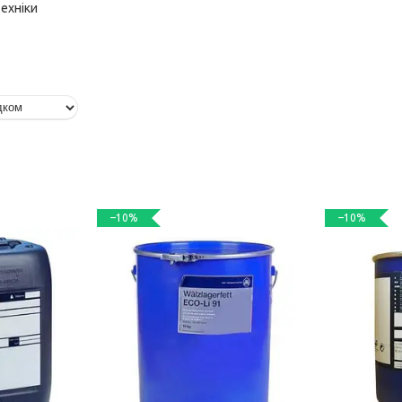
ехніки
–10%
–10%