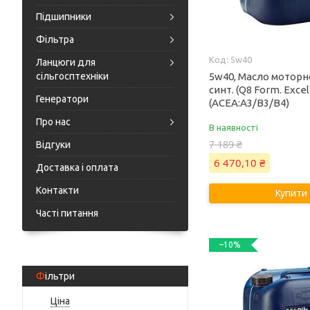
Підшипники
Фільтра
5w40
Ланцюги для
5w40, Масло моторно
сільгосптехніки
синт. (Q8 Form. Excel
Генератори
(ACEA:A3/B3/B4)
Про нас
В наявності
7 189 ₴
Відгуки
6 470,10 ₴
Доставка і оплата
Контакти
Купити
Часті питання
–10%
Фільтри
Ціна