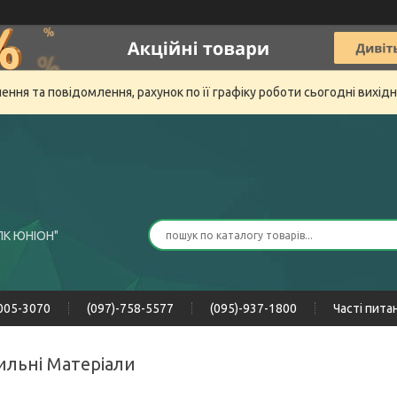
ня та повідомлення, рахунок по її графіку роботи сьогодні вихід
ПК ЮНІОН"
-005-3070
(097)-758-5577
(095)-937-1800
Часті пита
ильні Матеріали