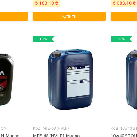
5 183,10 ₴
6 083,10 ₴
Купити
–10%
–10%
ION
МГЕ-68 (HVLP)
10w40 S
N, Масло
МГЕ-68 (HVLP), Масло
10w40 STOU