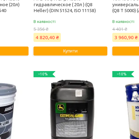
ое (20л)
гидравлическое ( 20л ) (Q8
универсальн
540
Heller) (DIN 51524, ISO 11158)
(Q8 T 5000) (
В наявності
В наявності
5 356 ₴
4 401 ₴
4 820,40 ₴
3 960,90 ₴
Купити
–10%
–10%