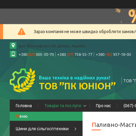
Зараз компанія не може швидко обробляти замовлен
вул. Філософська 84, Дніпро, Україна
+380
(67)
005-30-70
+380
(97)
758-55-77
+380
(95)
937-18-00
ТОВ "
Головна
Товари та послуги
Про нас
(067)
Паливно-Маст
Шини для сільгосптехніки