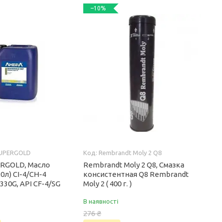
–10%
UPERGOLD
Rembrandt Moly 2 Q8
RGOLD, Масло
Rembrandt Moly 2 Q8, Смазка
0л) CI-4/СH-4
консистентная Q8 Rembrandt
30G, API CF-4/SG
Moly 2 ( 400 г. )
В наявності
276 ₴