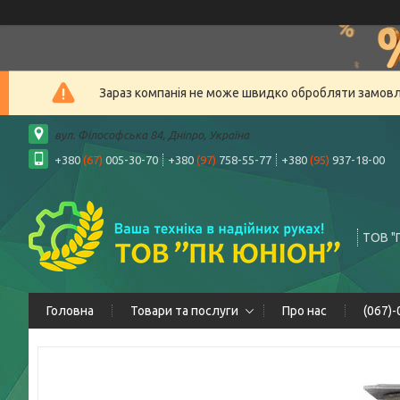
Зараз компанія не може швидко обробляти замовлен
вул. Філософська 84, Дніпро, Україна
+380
(67)
005-30-70
+380
(97)
758-55-77
+380
(95)
937-18-00
ТОВ "
Головна
Товари та послуги
Про нас
(067)