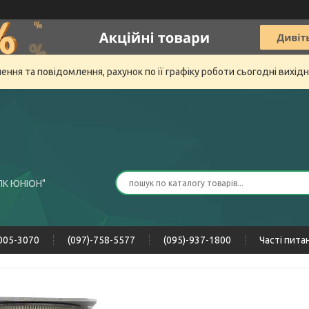
ня та повідомлення, рахунок по її графіку роботи сьогодні вихід
ПК ЮНІОН"
-005-3070
(097)-758-5577
(095)-937-1800
Часті пита