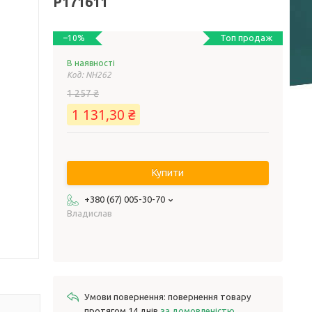
P171611
Топ продаж
–10%
В наявності
Код:
NH262
1 257 ₴
1 131,30 ₴
Купити
+380 (67) 005-30-70
Владислав
повернення товару
протягом 14 днів
за домовленістю