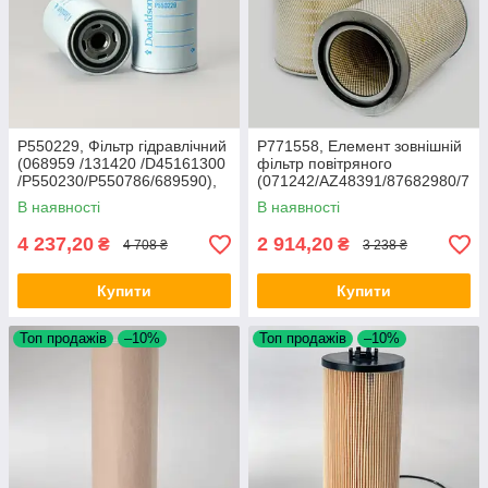
P550229, Фільтр гідравлічний
P771558, Елемент зовнішній
(068959 /131420 /D45161300
фільтр повітряного
/P550230/P550786/689590),
(071242/AZ48391/87682980/7
M208/218
12424), JD266/Lex440-
В наявності
В наявності
580/Jag
4 237,20
2 914,20
₴
₴
4 708 ₴
3 238 ₴
Купити
Купити
Топ продажів
–10%
Топ продажів
–10%