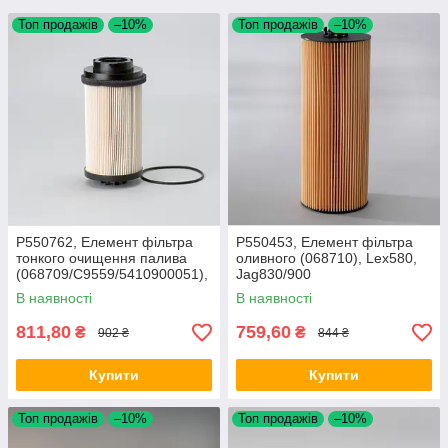
Топ продажів
–10%
Топ продажів
–10%
P550762, Елемент фільтра
P550453, Елемент фільтра
тонкого очищення палива
оливного (068710), Lex580,
(068709/C9559/5410900051),
Jag830/900
M350/360, Jag830/900
В наявності
В наявності
811,80
759,60
₴
₴
902 ₴
844 ₴
Купити
Купити
Топ продажів
–10%
Топ продажів
–10%