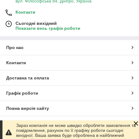
вул. Філософська 84, Дніпро, Україна
Контакти
Сьогодні вихідний
Показати весь графік роботи
Про нас
Контакти
Доставка та оплата
Графік роботи
Повна версія сайту
Сайт створено на маркетплейсі
Prom.ua
Зараз компанія не може швидко обробляти замовлення та
повідомлення, рахунок по її графіку роботи сьогодні
вихідної. Ваша заявка буде оброблена в найближчий
Політика конфіденційності