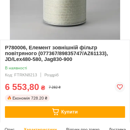
P780006, Елемент зовнішній фільтр
повітряного (077367/89835747/AZ61133),
JD/Lex480-580, Jag830-900
В наявності
Код: FTRKN8213
Роздріб
6 553,80
₴
7 282 ₴
Економія
728.20 ₴
Купити
Опис
Характеристики
Відгуки про товар
Доставка