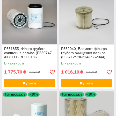
P551855, Фільтр грубого
P552040, Елемент фільтра
очищення палива (P550747
грубого очищення палива
/068711 /RE500186
(068712/796214/P552044),
/796213/R90T/84989840/R90
Claas Lex440/460/480/580
В наявності
В наявності
30M-200HP)
1 775,70
1 016,10
₴
₴
1 973 ₴
1 129 ₴
Купити
Купити
Топ продажів
–10%
Топ продажів
–10%