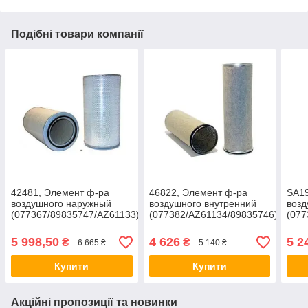
Подібні товари компанії
42481, Элемент ф-ра
46822, Элемент ф-ра
SA19
воздушного наружный
воздушного внутренний
возд
(077367/89835747/AZ61133),
(077382/AZ61134/89835746),
(077
JD/Lex480-580, Jag830-
JD/Lex480-580, Jag830-
JD/L
900
900
900
5 998,50
4 626
5 2
₴
₴
6 665 ₴
5 140 ₴
Купити
Купити
Акційні пропозиції та новинки