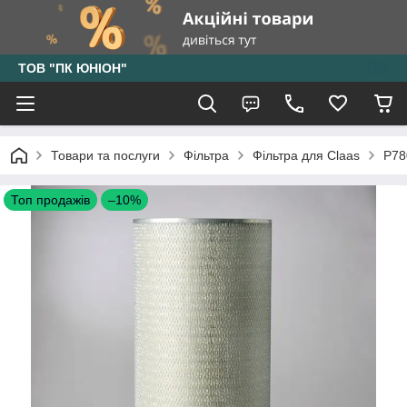
ТОВ "ПК ЮНІОН"
Товари та послуги
Фільтра
Фільтра для Claas
P78
Топ продажів
–10%