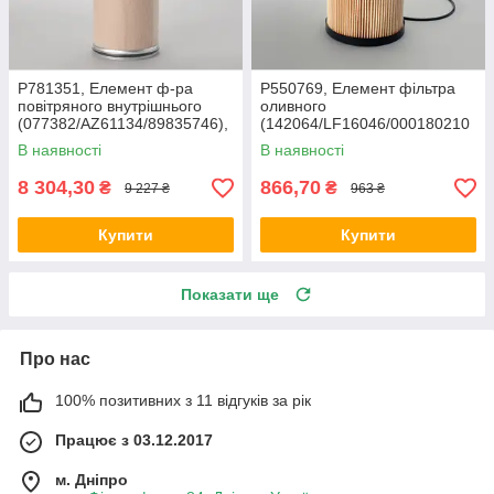
P781351, Елемент ф-ра
P550769, Елемент фільтра
повітряного внутрішнього
оливного
(077382/AZ61134/89835746),
(142064/LF16046/000180210
JD/Lex480-580, Jag830-900
9), Jaguar 980
В наявності
В наявності
8 304,30
866,70
₴
₴
9 227 ₴
963 ₴
Купити
Купити
Показати ще
Про нас
100% позитивних з 11 відгуків за рік
Працює з 03.12.2017
м. Дніпро