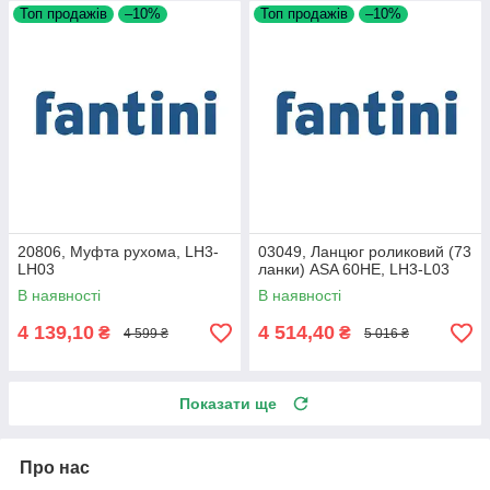
Топ продажів
–10%
Топ продажів
–10%
20806, Муфта рухома, LH3-
03049, Ланцюг роликовий (73
LH03
ланки) ASA 60HE, LH3-L03
В наявності
В наявності
4 139,10
4 514,40
₴
₴
4 599 ₴
5 016 ₴
Показати ще
Про нас