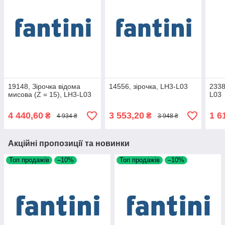
19148, Зірочка відома
14556, зірочка, LH3-L03
2338
мисова (Z = 15), LH3-L03
L03
4 440,60
3 553,20
1 6
₴
₴
4 934 ₴
3 948 ₴
Акційні пропозиції та новинки
Топ продажів
–10%
Топ продажів
–10%