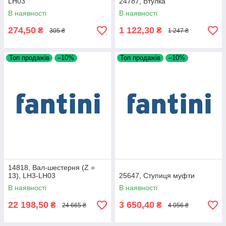
LH03
24787, Втулка
В наявності
В наявності
274,50
1 122,30
₴
₴
305 ₴
1 247 ₴
Топ продажів
–10%
Топ продажів
–10%
14818, Вал-шестерня (Z =
13), LH3-LH03
25647, Ступиця муфти
В наявності
В наявності
22 198,50
3 650,40
₴
₴
24 665 ₴
4 056 ₴