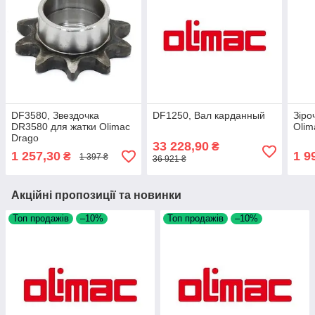
DF3580, Звездочка
DF1250, Вал карданный
Зіро
DR3580 для жатки Olimac
Olim
Drago
33 228,90
₴
1 257,30
1 9
₴
1 397 ₴
36 921 ₴
Акційні пропозиції та новинки
Топ продажів
–10%
Топ продажів
–10%