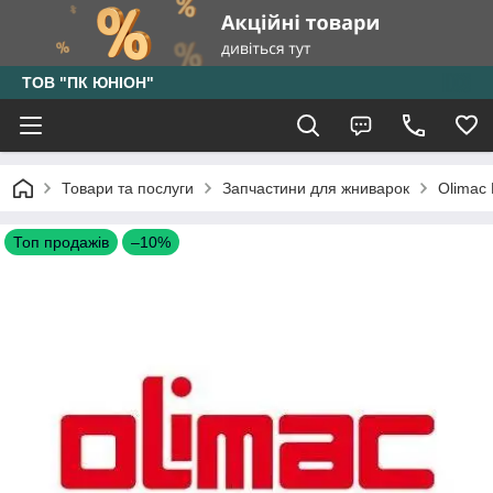
ТОВ "ПК ЮНІОН"
Товари та послуги
Запчастини для жниварок
Olimac
Топ продажів
–10%