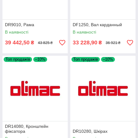
DR9010, Рама
DF1250, Вал карданный
В наявності
В наявності
39 442,50
33 228,90
₴
₴
43 825 ₴
36 921 ₴
Топ продажів
–10%
Топ продажів
–10%
DR14080, Кронштейн
фіксатора
DR10280, Шкірах