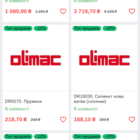
В наявності
В наявності
1 080,90
3 719,70
₴
₴
1 201 ₴
4 133 ₴
Топ продажів
–10%
Топ продажів
–10%
DR18030, Сегмент ножа
DR9270, Пружина
жатки (сонянки)
В наявності
В наявності
218,70
188,10
₴
₴
243 ₴
209 ₴
Топ продажів
–10%
Топ продажів
–10%