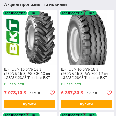
Акційні пропозиції та новинки
Топ продажів
–10%
Топ продажів
–10%
Шина с/х 10.0/75-15.3
Шина с/х 10.0/75-15.3
(260/75-15.3) AS-504 10 сл
(260/75-15.3) AW-702 12 сл
128A6/123A8 Tubeless BKT
132A6/126A8 Tubeless BKT
В наявності
В наявності
7 073,10
6 387,30
₴
₴
7 859 ₴
7 097 ₴
Купити
Купити
Топ продажів
–10%
Топ продажів
–10%