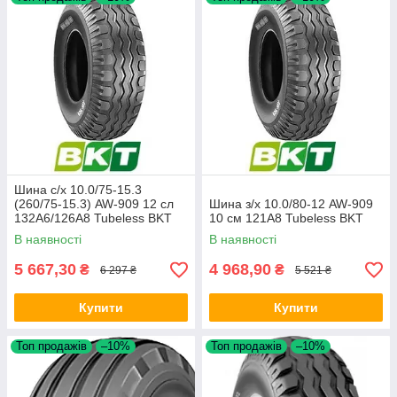
Шина с/х 10.0/75-15.3
(260/75-15.3) AW-909 12 сл
Шина з/х 10.0/80-12 AW-909
132A6/126A8 Tubeless BKT
10 см 121A8 Tubeless BKT
В наявності
В наявності
5 667,30
4 968,90
₴
₴
6 297 ₴
5 521 ₴
Купити
Купити
Топ продажів
–10%
Топ продажів
–10%