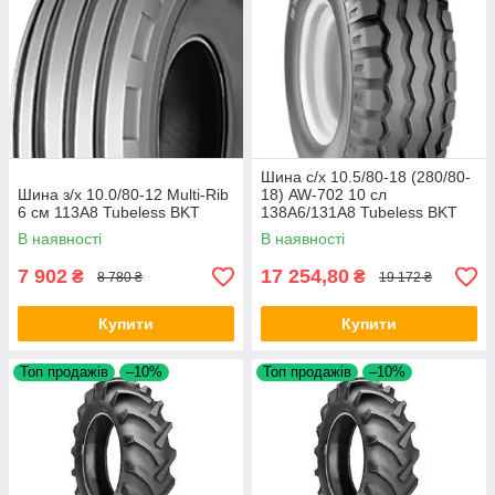
Шина с/х 10.5/80-18 (280/80-
Шина з/х 10.0/80-12 Multi-Rib
18) AW-702 10 сл
6 см 113A8 Tubeless BKT
138A6/131A8 Tubeless BKT
В наявності
В наявності
7 902
17 254,80
₴
₴
8 780 ₴
19 172 ₴
Купити
Купити
Топ продажів
–10%
Топ продажів
–10%