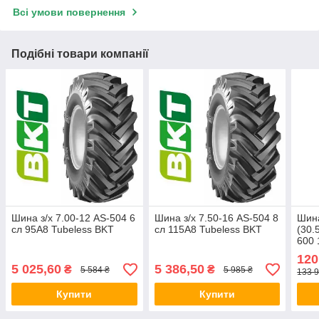
Всі умови повернення
Подібні товари компанії
Шина з/х 7.00-12 AS-504 6
Шина з/х 7.50-16 AS-504 8
Шина
сл 95A8 Tubeless BKT
сл 115A8 Tubeless BKT
(30.
600 
BKT
120
5 025,60
5 386,50
₴
₴
5 584 ₴
5 985 ₴
133 9
Купити
Купити