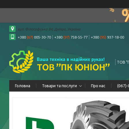
вул. Філософська 84, Дніпро, Україна
+380
(67)
005-30-70
+380
(97)
758-55-77
+380
(95)
937-18-00
ТОВ "
Головна
Товари та послуги
Про нас
(067)