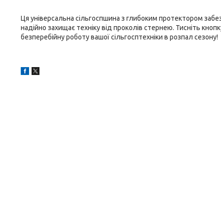
Ця універсальна сільгоспшина з глибоким протектором забез
надійно захищає техніку від проколів стернею. Тисніть кно
безперебійну роботу вашої сільгосптехніки в розпал сезону!