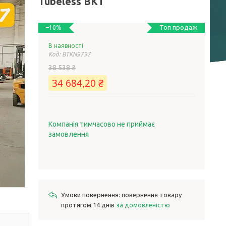
Tubeless BKT
Топ продаж
–10%
В наявності
Код:
BTKN9797
38 538 ₴
34 684,20 ₴
Компанія тимчасово не приймає
замовлення
повернення товару
протягом 14 днів
за домовленістю