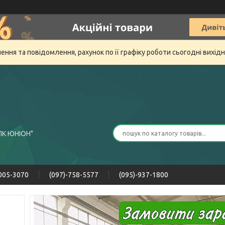
ня та повідомлення, рахунок по її графіку роботи сьогодні вихід
ПК ЮНІОН"
-005-3070
(097)-758-5577
(095)-937-1800