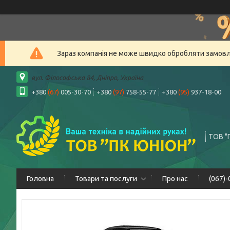
Зараз компанія не може швидко обробляти замовлен
вул. Філософська 84, Дніпро, Україна
+380
(67)
005-30-70
+380
(97)
758-55-77
+380
(95)
937-18-00
ТОВ "
Головна
Товари та послуги
Про нас
(067)