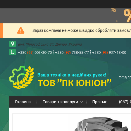
Зараз компанія не може швидко обробляти замовлен
вул. Філософська 84, Дніпро, Україна
+380
(67)
005-30-70
+380
(97)
758-55-77
+380
(95)
937-18-00
ТОВ "
Головна
Товари та послуги
Про нас
(067)