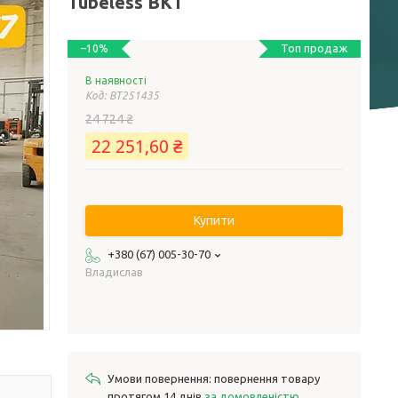
Tubeless BKT
Топ продаж
–10%
В наявності
Код:
BT251435
24 724 ₴
22 251,60 ₴
Купити
+380 (67) 005-30-70
Владислав
повернення товару
протягом 14 днів
за домовленістю