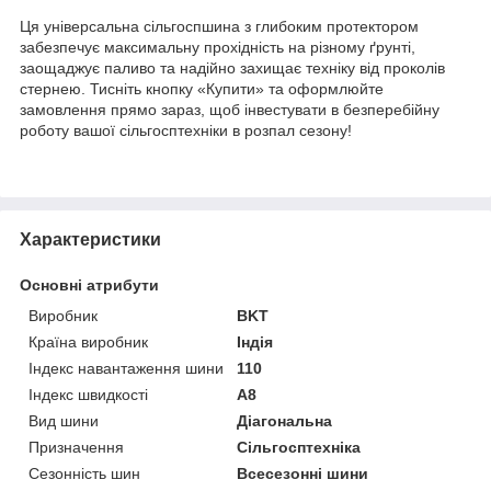
Ця універсальна сільгоспшина з глибоким протектором
забезпечує максимальну прохідність на різному ґрунті,
заощаджує паливо та надійно захищає техніку від проколів
стернею. Тисніть кнопку «Купити» та оформлюйте
замовлення прямо зараз, щоб інвестувати в безперебійну
роботу вашої сільгосптехніки в розпал сезону!
Характеристики
Основні атрибути
Виробник
BKT
Країна виробник
Індія
Індекс навантаження шини
110
Індекс швидкості
A8
Вид шини
Діагональна
Призначення
Сільгосптехніка
Сезонність шин
Всесезонні шини