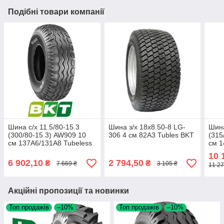
Подібні товари компанії
Шина с/х 11.5/80-15.3
Шина з/х 18x8.50-8 LG-
Шина
(300/80-15.3) AW909 10
306 4 см 82A3 Tubles BKT
(315
см 137A6/131A8 Tubeless
см 1
BKT
10 
6 902,10
2 794,50
₴
₴
7 669 ₴
3 105 ₴
11 27
Акційні пропозиції та новинки
Топ продажів
–10%
Топ продажів
–10%