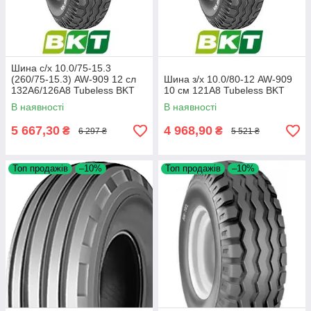
Шина с/х 10.0/75-15.3
(260/75-15.3) AW-909 12 сл
Шина з/х 10.0/80-12 AW-909
132A6/126A8 Tubeless BKT
10 см 121A8 Tubeless BKT
В наявності
В наявності
5 667,30
4 968,90
₴
₴
6 297 ₴
5 521 ₴
Топ продажів
–10%
Топ продажів
–10%