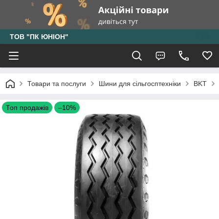
ТОВ "ПК ЮНІОН"
Товари та послуги
Шини для сільгосптехніки
BKT
Топ продажів
–10%