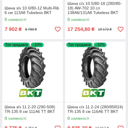
Шина с/х 10.5/80-18 (280/80-
Шина з/х 10.0/80-12 Multi-Rib
18) AW-702 10 сл
6 см 113A8 Tubeless BKT
138A6/131A8 Tubeless BKT
В наявності
В наявності
7 902
17 254,80
₴
₴
8 780 ₴
19 172 ₴
Топ продажів
–10%
Топ продажів
–10%
Шина з/х 11.2-20 (290-508)
Шина с/х 11.2-24 (280/85R24)
TR-135 8 см 111A6 TT BKT
TR-135 8 см 116A6 TT BKT
В наявності
В наявності