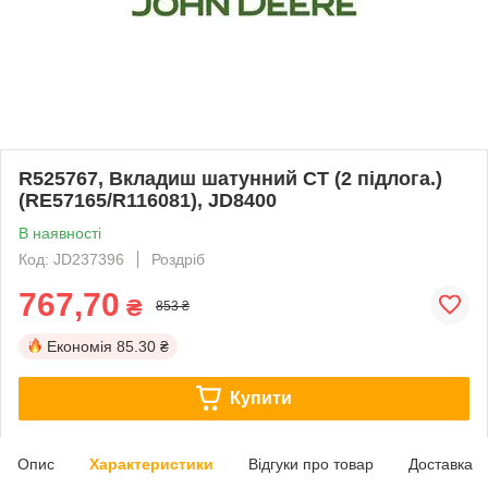
R525767, Вкладиш шатунний СТ (2 підлога.)
(RE57165/R116081), JD8400
В наявності
Код: JD237396
Роздріб
767,70
₴
853 ₴
Економія
85.30 ₴
Купити
Опис
Характеристики
Відгуки про товар
Доставка