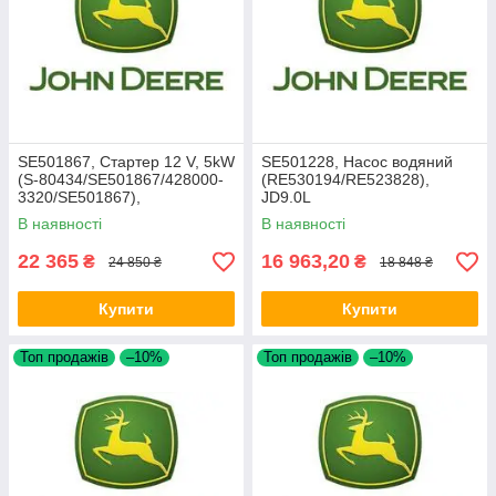
SE501867, Стартер 12 V, 5kW
SE501228, Насос водяний
(S-80434/SE501867/428000-
(RE530194/RE523828),
3320/SE501867),
JD9.0L
JD8430/8530
В наявності
В наявності
22 365
16 963,20
₴
₴
24 850 ₴
18 848 ₴
Купити
Купити
Топ продажів
–10%
Топ продажів
–10%