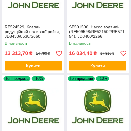
RE524529, Клапан
SE501596, Насос водяний
редукційний паливної рейки,
(RE509598/RE521502/RE571
JD8430/8530/S660
54), JD8400/2266
В наявності
В наявності
13 313,70
16 034,40
₴
₴
14 793 ₴
17 816 ₴
Купити
Купити
Топ продажів
–10%
Топ продажів
–10%