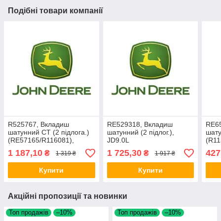
Подібні товари компанії
R525767, Вкладиш
RE529318, Вкладиш
RE6
шатунний СТ (2 підлога.)
шатунний (2 підлог.),
шату
(RE57165/R116081),
JD9.0L
(R11
JD8400
1 187,10
1 725,30
427
₴
₴
1 319 ₴
1 917 ₴
Купити
Купити
Акційні пропозиції та новинки
Топ продажів
–10%
Топ продажів
–10%