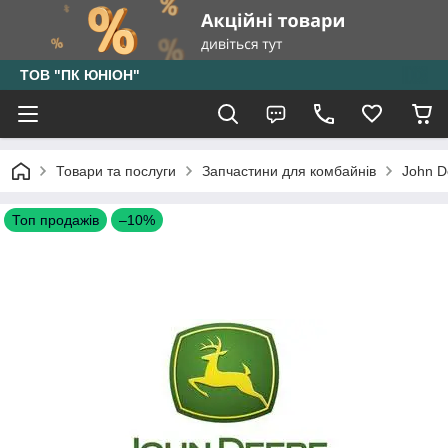
ТОВ "ПК ЮНІОН"
Товари та послуги
Запчастини для комбайнів
John D
Топ продажів
–10%