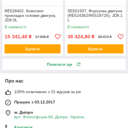
RE528402, Комплект
SE501937, Форсунка двигуна
прокладок головки двигуна,
(RE524362/RE518725), JD8.1
JD9.0L
L
В наявності
В наявності
15 341,40
36 424,80
₴
₴
17 046 ₴
40 472 ₴
Купити
Купити
Показати ще
Про нас
100% позитивних з 15 відгуків за рік
Працює з 03.12.2017
м. Дніпро
вул. Філософська 84, Дніпро, Україна
Контакти