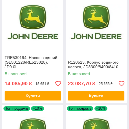
TRE530194, Насос водяний
(SE501228/RE523828),
R120523, Корпус водяного
JD9.0L
насоса, JD8300/8400/8410
В наявності
В наявності
14 085,90
23 087,70
₴
₴
15 651 ₴
25 653 ₴
Купити
Купити
Топ продажів
–10%
Топ продажів
–10%