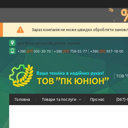
Зараз компанія не може швидко обробляти замовлен
вул. Філософська 84, Дніпро, Україна
+380
(67)
005-30-70
+380
(97)
758-55-77
+380
(95)
937-18-00
ТОВ "
Головна
Товари та послуги
Про нас
(067)