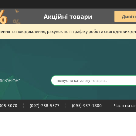
ня та повідомлення, рахунок по її графіку роботи сьогодні вихід
ПК ЮНІОН"
-005-3070
(097)-758-5577
(095)-937-1800
Часті пита