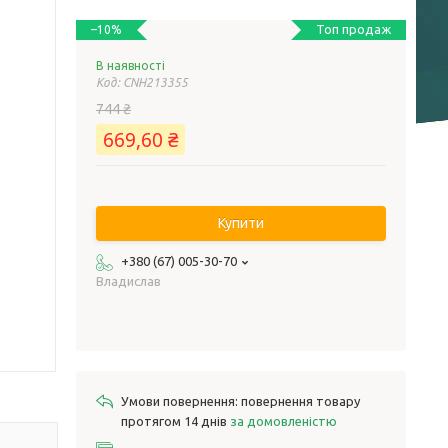
Топ продаж
–10%
В наявності
Код:
CNH213355
744 ₴
669,60 ₴
Купити
+380 (67) 005-30-70
Владислав
повернення товару
протягом 14 днів
за домовленістю