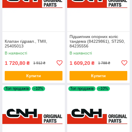
Підшипник опорних коліс
Клапан гідравл., TMII,
тандема (84229861), ST250,
25405013
84235556
В наявності
В наявності
1 720,80
1 609,20
₴
₴
1 912 ₴
1 788 ₴
Купити
Купити
Топ продажів
–10%
Топ продажів
–10%