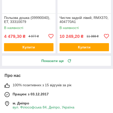
Польова дошка (09990040),
Чистик задній лівий, RMX370,
ET, 33310079
404770A1
В наявності
В наявності
4 479,30
10 249,20
₴
₴
4 977 ₴
11 388 ₴
Купити
Купити
Показати ще
Про нас
100% позитивних з 15 відгуків за рік
Працює з 03.12.2017
м. Дніпро
вул. Філософська 84, Дніпро, Україна