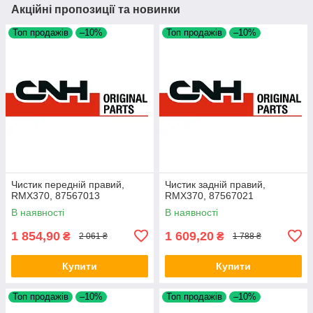
Акційні пропозиції та новинки
Топ продажів
–10%
Топ продажів
–10%
Чистик передній правий,
Чистик задній правий,
RMX370, 87567013
RMX370, 87567021
В наявності
В наявності
1 854,90
1 609,20
₴
₴
2 061 ₴
1 788 ₴
Купити
Купити
Топ продажів
–10%
Топ продажів
–10%