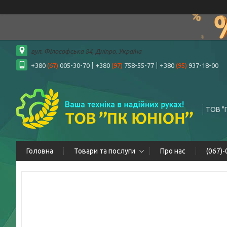
вул. Філософська 84, Дніпро, Україна
+380
(67)
005-30-70
+380
(97)
758-55-77
+380
(95)
937-18-00
ТОВ "
Головна
Товари та послуги
Про нас
(067)