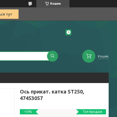
Кошик
Кошик
Ось прикат. катка ST250,
47453057
Топ продаж
–10%