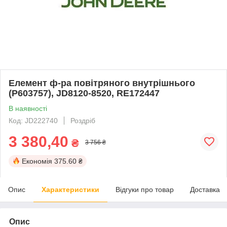
Елемент ф-ра повітряного внутрішнього
(P603757), JD8120-8520, RE172447
В наявності
Код: JD222740
Роздріб
3 380,40
₴
3 756 ₴
Економія
375.60 ₴
Опис
Характеристики
Відгуки про товар
Доставка
Опис