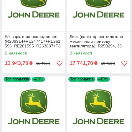
Р/к варіатора охолодження
Диск (варіатор вентилятора
(R238914+RE247417+RE261
механічного приводу
596+RE261595+R263837+T8
вентилятора), R250294, JD
0123+RE261597), JD
В наявності
В наявності
RE304750
13 943,70
17 741,70
₴
₴
15 493 ₴
19 713 ₴
Топ продажів
–10%
Топ продажів
–10%