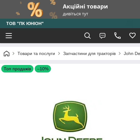
ТОВ "ПК ЮНІОН"
Товари та послуги
Запчастини для тракторів
John De
Топ продажів
–10%