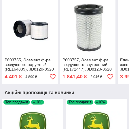
P603755, Элемент ф-ра
P603757, Элемент ф-ра
Елем
воздушного наружный
воздушного внутренний
зовн
(RE164839), JD8120-8520
(RE172447), JD8120-8520
JD81
P60
4 401
1 841,40
3 9
₴
₴
4 890 ₴
2 046 ₴
Акційні пропозиції та новинки
Топ продажів
–10%
Топ продажів
–10%