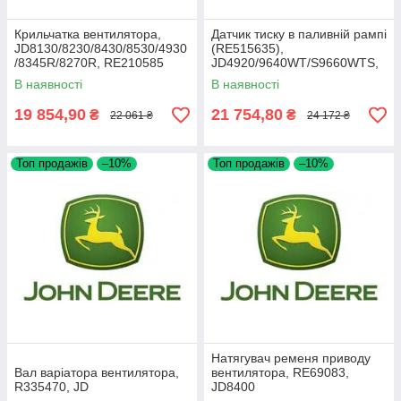
Крильчатка вентилятора,
Датчик тиску в паливній рампі
JD8130/8230/8430/8530/4930
(RE515635),
/8345R/8270R, RE210585
JD4920/9640WT/S9660WTS,
RE520930
В наявності
В наявності
19 854,90
21 754,80
₴
₴
22 061 ₴
24 172 ₴
Топ продажів
–10%
Топ продажів
–10%
Натягувач ременя приводу
Вал варіатора вентилятора,
вентилятора, RE69083,
R335470, JD
JD8400