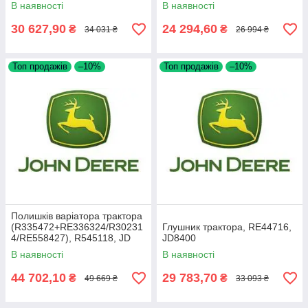
В наявності
В наявності
30 627,90
24 294,60
₴
₴
34 031 ₴
26 994 ₴
Топ продажів
–10%
Топ продажів
–10%
Полишків варіатора трактора
(R335472+RE336324/R30231
Глушник трактора, RE44716,
4/RE558427), R545118, JD
JD8400
В наявності
В наявності
44 702,10
29 783,70
₴
₴
49 669 ₴
33 093 ₴