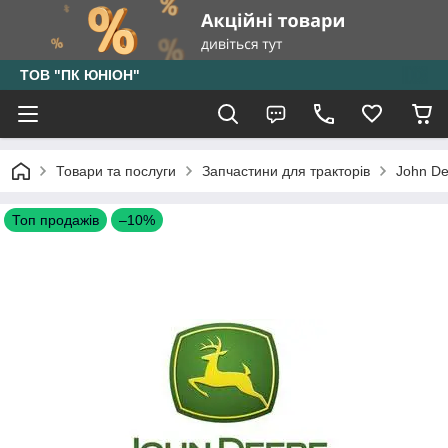
ТОВ "ПК ЮНІОН"
Товари та послуги
Запчастини для тракторів
John De
Топ продажів
–10%