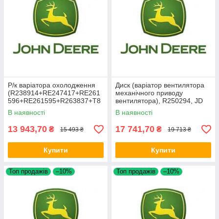
Р/к варіатора охолодження
Диск (варіатор вентилятора
(R238914+RE247417+RE261
механічного приводу
596+RE261595+R263837+T8
вентилятора), R250294, JD
0123+RE261597), JD
В наявності
В наявності
RE304750
13 943,70
17 741,70
₴
₴
15 493 ₴
19 713 ₴
Купити
Купити
Топ продажів
–10%
Топ продажів
–10%