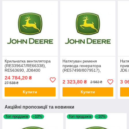
Крильчатка вентилятора
Натягувач ременя
Натя
(RE339647/RE66338),
привода генератора
прив
RE563690, JD8400
(RE57498/8079517),
JD6.
JD8400/8410, APV2691
RE2
24 784,20
₴
2 323,80
3 0
₴
2 582 ₴
27 538 ₴
Купити
Купити
Акційні пропозиції та новинки
Топ продажів
–10%
Топ продажів
–10%