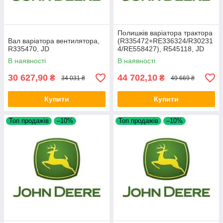
Полишків варіатора трактора
Вал варіатора вентилятора,
(R335472+RE336324/R30231
R335470, JD
4/RE558427), R545118, JD
В наявності
В наявності
30 627,90
44 702,10
₴
₴
34 031 ₴
49 669 ₴
Купити
Купити
Топ продажів
–10%
Топ продажів
–10%