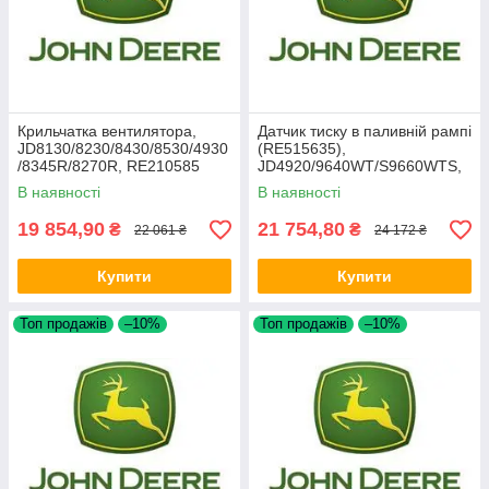
Крильчатка вентилятора,
Датчик тиску в паливній рампі
JD8130/8230/8430/8530/4930
(RE515635),
/8345R/8270R, RE210585
JD4920/9640WT/S9660WTS,
RE520930
В наявності
В наявності
19 854,90
21 754,80
₴
₴
22 061 ₴
24 172 ₴
Купити
Купити
Топ продажів
–10%
Топ продажів
–10%