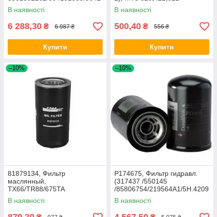
13800, CR9080/Steiger
(дв.Lombardini)
В наявності
В наявності
6 288,30
500,40
₴
₴
6 987 ₴
556 ₴
Купити
Купити
–10%
–10%
81879134, Фильтр
P174675, Фильтр гидравл.
маслянный,
(317437 /550145
TX66/TR88/675TA
/85806754/219564A1/5H.4209
211), DIECI Agri Plus 40.7
В наявності
В наявності