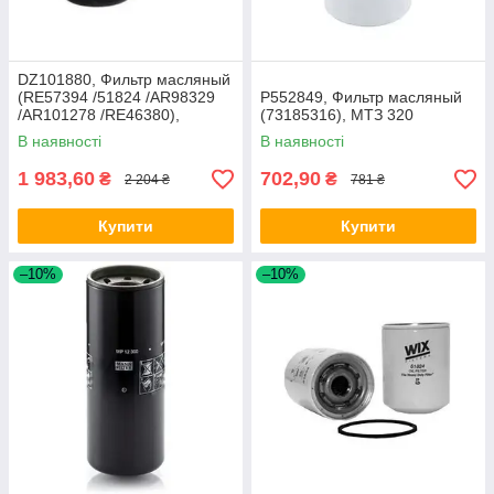
DZ101880, Фильтр масляный
(RE57394 /51824 /AR98329
P552849, Фильтр масляный
/AR101278 /RE46380),
(73185316), МТЗ 320
JD9500/8400
В наявності
В наявності
1 983,60
702,90
₴
₴
2 204 ₴
781 ₴
Купити
Купити
–10%
–10%