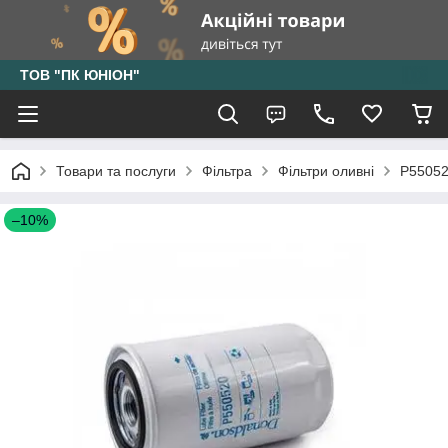
ТОВ "ПК ЮНІОН"
Товари та послуги
Фільтра
Фільтри оливні
P55052
–10%