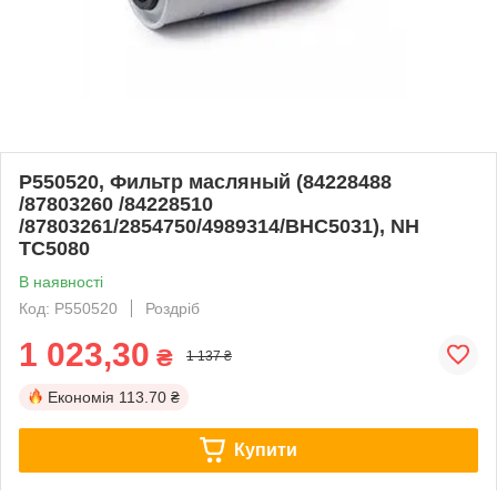
P550520, Фильтр масляный (84228488
/87803260 /84228510
/87803261/2854750/4989314/BHC5031), NH
TC5080
В наявності
Код: P550520
Роздріб
1 023,30
₴
1 137 ₴
Економія
113.70 ₴
Купити