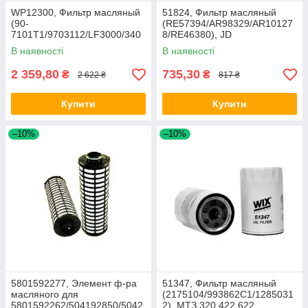
WP12300, Фильтр масляный
51824, Фильтр масляный
(90-
(RE57394/AR98329/AR10127
7101T1/9703112/LF3000/340
8/RE46380), JD
1544), АКРОС дв.Cummins
В наявності
В наявності
6CTA8.3, Case
2 359,80
735,30
₴
₴
2 622 ₴
817 ₴
Купити
Купити
–10%
–10%
5801592277, Элемент ф-ра
51347, Фильтр масляный
масляного для
(2175104/993862C1/1285031
5801592262/504192850/5042
2), МТЗ 320,422,622