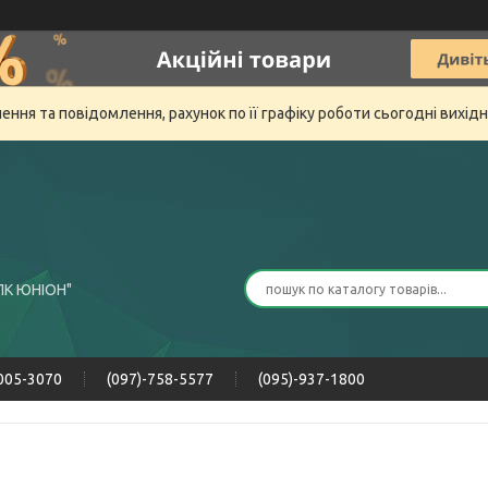
ня та повідомлення, рахунок по її графіку роботи сьогодні вихід
ПК ЮНІОН"
-005-3070
(097)-758-5577
(095)-937-1800