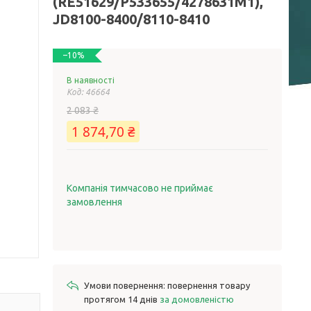
(RE51629/P533655/4278631M1),
JD8100-8400/8110-8410
–10%
В наявності
Код:
46664
2 083 ₴
1 874,70 ₴
Компанія тимчасово не приймає
замовлення
повернення товару
протягом 14 днів
за домовленістю