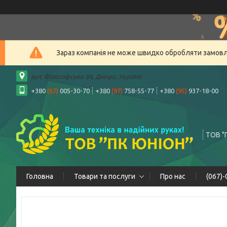
Зараз компанія не може швидко обробляти замовлен
вул. Філософська 84, Дніпро, Україна
+380
(67)
005-30-70
+380
(97)
758-55-77
+380
(95)
937-18-00
ТОВ "
Головна
Товари та послуги
Про нас
(067)