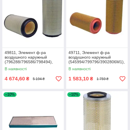
49811, Элемент ф-ра
49711, Элемент ф-ра
воздушного наружный
воздушного наружный
(796288/796586/798494),
(545994/799796/3902806M1),
Lex440/460/540/560/570,
Claas
В наявності
В наявності
Xer3300
4 674,60
1 583,10
₴
₴
5 194 ₴
1 759 ₴
–10%
–10%