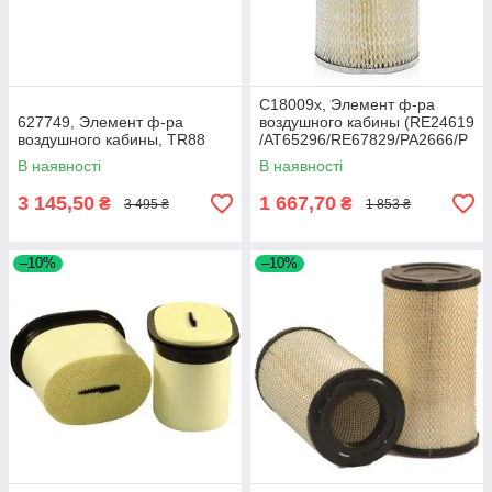
C18009x, Элемент ф-ра
627749, Элемент ф-ра
воздушного кабины (RE24619
воздушного кабины, TR88
/AT65296/RE67829/PA2666/P
181163), JD
В наявності
В наявності
3 145,50
1 667,70
₴
₴
3 495 ₴
1 853 ₴
–10%
–10%