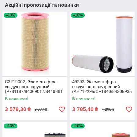
Акційні пропозиції та новинки
–10%
–10%
C3219002, Элемент ф-ра
49292, Элемент ф-ра
воздушного наружный
воздушного внутренний
(P781187/84069017/8449361
(AH212295/CF1840/84305935
2), MF7278/CX8080
), JD9760/9880, Torum 740
В наявності
В наявності
3 579,30
3 785,40
₴
₴
3 977 ₴
4 206 ₴
–10%
–10%