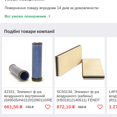
Повернення товару впродовж 14 днів за домовленістю
Всі умови повернення
Подібні товари компанії
42331, Элемент ф-ра
SC50134, Элемент ф-ра
LAF8
воздушного внутренний
воздушного (кабины)
возд
(049505/H411201090110/RE171236)
(H931812140511) FENDT
(R11
МТЗ 922, Fendt, Merlo
8400
661,50
872,10
1 2
₴
₴
735 ₴
969 ₴