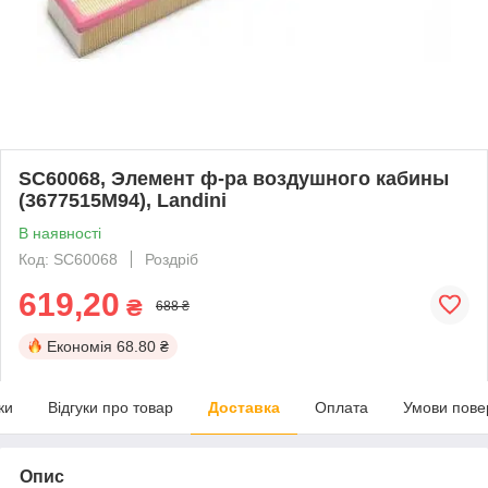
SC60068, Элемент ф-ра воздушного кабины
(3677515M94), Landini
В наявності
Код: SC60068
Роздріб
619,20
₴
688 ₴
Економія
68.80 ₴
ки
Відгуки про товар
Доставка
Оплата
Умови пове
Опис