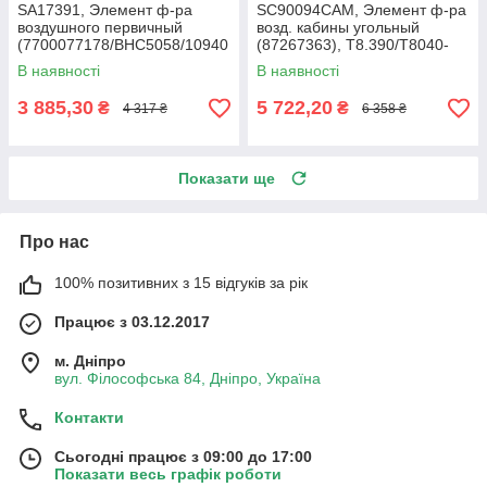
SA17391, Элемент ф-ра
SC90094CAM, Элемент ф-ра
воздушного первичный
возд. кабины угольный
(7700077178/BHC5058/10940
(87267363), T8.390/T8040-
05), Claas AXION 850-810
50/SPX3320/Mag.340
В наявності
В наявності
3 885,30
5 722,20
₴
₴
4 317 ₴
6 358 ₴
Показати ще
Про нас
100% позитивних з 15 відгуків за рік
Працює з 03.12.2017
м. Дніпро
вул. Філософська 84, Дніпро, Україна
Контакти
Сьогодні працює з 09:00 до 17:00
Показати весь графік роботи