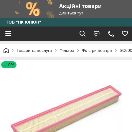
ТОВ "ПК ЮНІОН"
Товари та послуги
Фільтра
Фільтри повітря
SC600
–10%