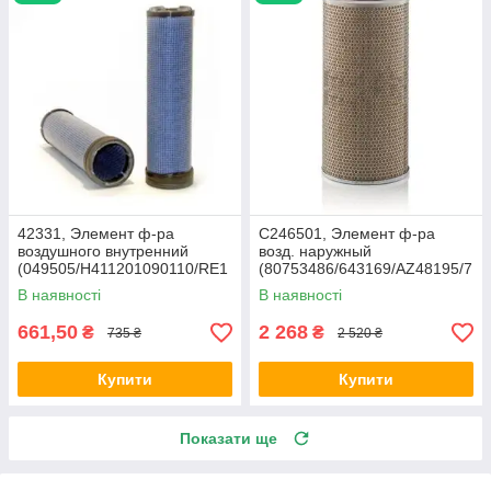
42331, Элемент ф-ра
C246501, Элемент ф-ра
воздушного внутренний
возд. наружный
(049505/H411201090110/RE1
(80753486/643169/AZ48195/7
71236) МТЗ 922, Fendt, Merlo
1000532/EP 260), Kuhn,
В наявності
В наявності
JD2066/2266
661,50
2 268
₴
₴
735 ₴
2 520 ₴
Купити
Купити
Показати ще