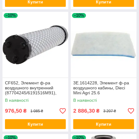
Купити
Купити
–10%
–10%
CF652, Элемент ф-ра
3E.1614228, Элемент ф-ра
воздушного внутренний
воздушного кабины, Dieci
(87704245/6191516M91),
Mini Agri 25.6
МТЗ 320 (MANN)
В наявності
В наявності
976,50
2 886,30
₴
₴
1 085 ₴
3 207 ₴
Купити
Купити
–10%
–10%