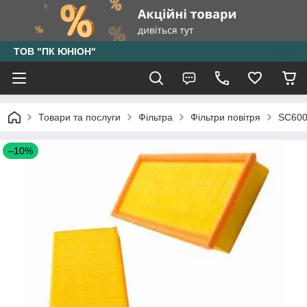
ТОВ "ПК ЮНІОН"
Товари та послуги
Фільтра
Фільтри повітря
SC600
–10%