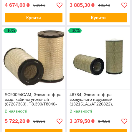
4 674,60
3 885,30
₴
₴
5 194 ₴
4 317 ₴
Купити
Купити
–10%
–10%
SC90094CAM, Элемент ф-ра
46784, Элемент ф-ра
возд. кабины угольный
воздушного наружный
(87267363), T8.390/T8040-
(132151A1/AT220822),
50/SPX3320/Mag.340
Case2188/2166/1680
В наявності
В наявності
5 722,20
3 379,50
₴
₴
6 358 ₴
3 755 ₴