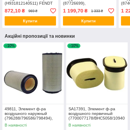
(H931812140511) FENDT
(87726699),
(874
T7060/Puma210
T9.6
872,10
1 199,70
1 2
₴
₴
969 ₴
1 333 ₴
Купити
Купити
Акційні пропозиції та новинки
–10%
–10%
49811, Элемент ф-ра
SA17391, Элемент ф-ра
воздушного наружный
воздушного первичный
(796288/796586/798494),
(7700077178/BHC5058/10940
Lex440/460/540/560/570,
05), Claas AXION 850-810
В наявності
В наявності
Xer3300