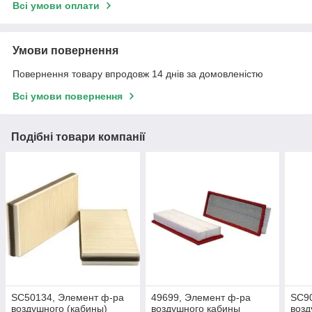
Всі умови оплати
Умови повернення
Повернення товару впродовж 14 днів за домовленістю
Всі умови повернення
Подібні товари компанії
SC50134, Элемент ф-ра
49699, Элемент ф-ра
SC9
воздушного (кабины)
воздушного кабины
возд