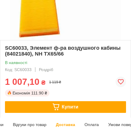
SC60033, Элемент ф-ра воздушного кабины
(84021840), NH TX65/66
В наявності
Код: SC60033
Роздріб
1 007,10
₴
1 119 ₴
Економія
111.90 ₴
Купити
ки
Відгуки про товар
Доставка
Оплата
Умови пове