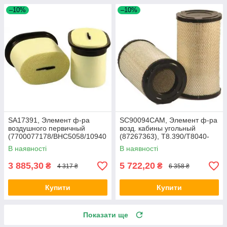
–10%
–10%
SA17391, Элемент ф-ра
SC90094CAM, Элемент ф-ра
воздушного первичный
возд. кабины угольный
(7700077178/BHC5058/10940
(87267363), T8.390/T8040-
05), Claas AXION 850-810
50/SPX3320/Mag.340
В наявності
В наявності
3 885,30
5 722,20
₴
₴
4 317 ₴
6 358 ₴
Купити
Купити
Показати ще