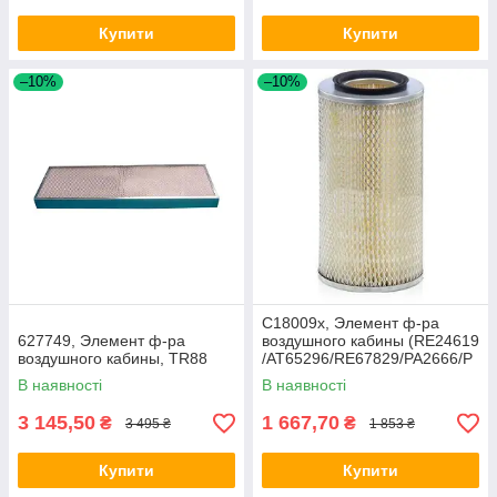
Купити
Купити
–10%
–10%
C18009x, Элемент ф-ра
627749, Элемент ф-ра
воздушного кабины (RE24619
воздушного кабины, TR88
/AT65296/RE67829/PA2666/P
181163), JD
В наявності
В наявності
3 145,50
1 667,70
₴
₴
3 495 ₴
1 853 ₴
Купити
Купити