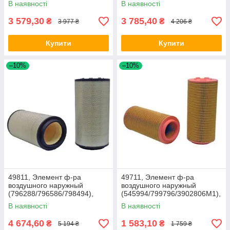
В наявності
В наявності
3 579,30
3 785,40
₴
₴
3 977 ₴
4 206 ₴
Купити
Купити
–10%
–10%
49811, Элемент ф-ра
49711, Элемент ф-ра
воздушного наружный
воздушного наружный
(796288/796586/798494),
(545994/799796/3902806M1),
Lex440/460/540/560/570,
Claas
В наявності
В наявності
Xer3300
4 674,60
1 583,10
₴
₴
5 194 ₴
1 759 ₴