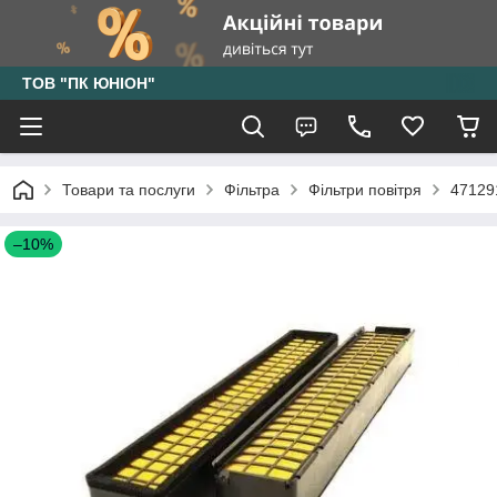
ТОВ "ПК ЮНІОН"
Товари та послуги
Фільтра
Фільтри повітря
47129
–10%