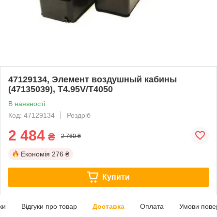
47129134, Элемент воздушный кабины
(47135039), T4.95V/T4050
В наявності
Код: 47129134
Роздріб
2 484
₴
2 760 ₴
Економія
276 ₴
Купити
ки
Відгуки про товар
Доставка
Оплата
Умови пове