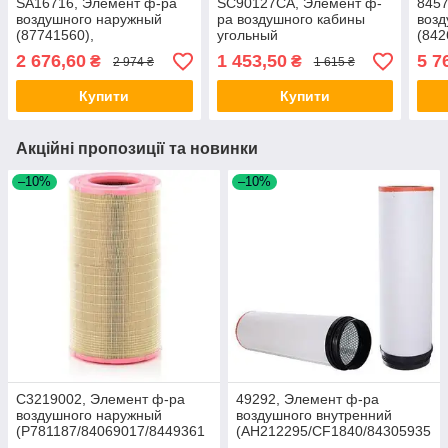
SA16716, Элемент ф-ра
SC90127CA, Элемент ф-
8457
воздушного наружный
ра воздушного кабины
воз
(87741560),
угольный
(842
MX310/T8040-50
(87726675/82034665/82022328),
2 676,60
1 453,50
5 7
₴
₴
2 974 ₴
1 615 ₴
T7060/Puma210
Купити
Купити
Акційні пропозиції та новинки
–10%
–10%
C3219002, Элемент ф-ра
49292, Элемент ф-ра
воздушного наружный
воздушного внутренний
(P781187/84069017/8449361
(AH212295/CF1840/84305935
2), MF7278/CX8080
), JD9760/9880, Torum 740