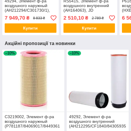
49294, Элемент ф-ра
RS5415, Элемент ф-ра
P618
воздушного наружный
воздушного внутренний
возд
(AH212294/C301730/1),
(AH164063), JD
(HXE
JD9760/9880, Torum 740
T550/660/670, 9650-9760
S660
7 949,70
2 510,10
6 5
₴
₴
8 833 ₴
2 789 ₴
Купити
Купити
Акційні пропозиції та новинки
–10%
–10%
C3219002, Элемент ф-ра
49292, Элемент ф-ра
воздушного наружный
воздушного внутренний
(P781187/84069017/8449361
(AH212295/CF1840/84305935
2), MF7278/CX8080
), JD9760/9880, Torum 740