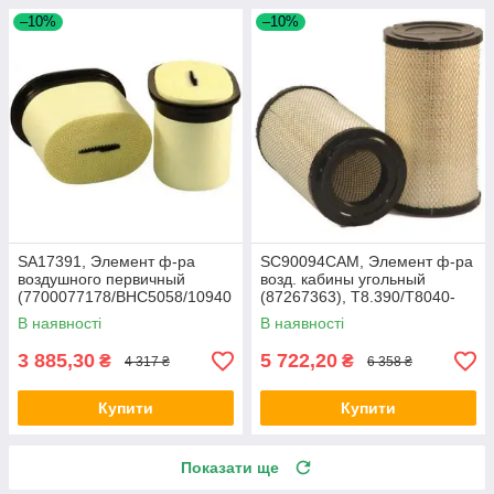
–10%
–10%
SA17391, Элемент ф-ра
SC90094CAM, Элемент ф-ра
воздушного первичный
возд. кабины угольный
(7700077178/BHC5058/10940
(87267363), T8.390/T8040-
05), Claas AXION 850-810
50/SPX3320/Mag.340
В наявності
В наявності
3 885,30
5 722,20
₴
₴
4 317 ₴
6 358 ₴
Купити
Купити
Показати ще