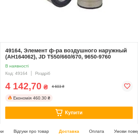
49164, Элемент ф-ра воздушного наружный
(AH164062), JD T550/660/670, 9650-9760
В наявності
Код: 49164
Роздріб
4 142,70
₴
4 603 ₴
Економія
460.30 ₴
Купити
ки
Відгуки про товар
Доставка
Оплата
Умови пове