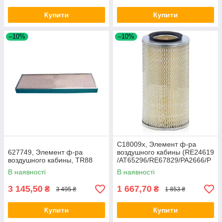
Купити
Купити
–10%
–10%
C18009x, Элемент ф-ра
627749, Элемент ф-ра
воздушного кабины (RE24619
воздушного кабины, TR88
/AT65296/RE67829/PA2666/P
181163), JD
В наявності
В наявності
3 145,50
1 667,70
₴
₴
3 495 ₴
1 853 ₴
Купити
Купити