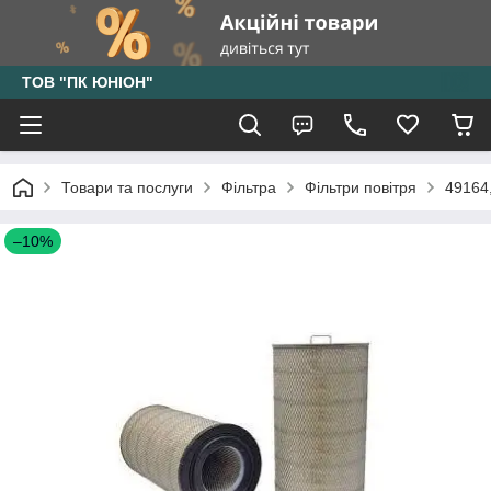
ТОВ "ПК ЮНІОН"
Товари та послуги
Фільтра
Фільтри повітря
49164
–10%