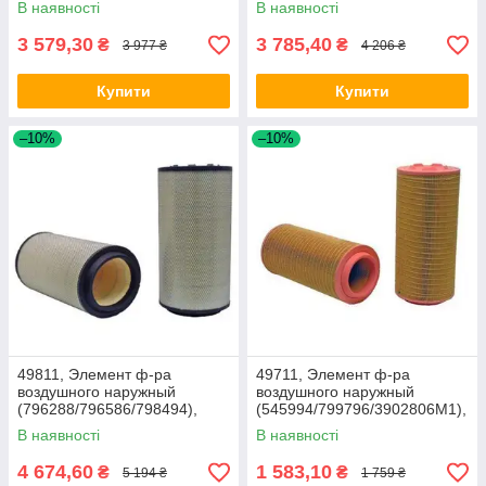
В наявності
В наявності
3 579,30
3 785,40
₴
₴
3 977 ₴
4 206 ₴
Купити
Купити
–10%
–10%
49811, Элемент ф-ра
49711, Элемент ф-ра
воздушного наружный
воздушного наружный
(796288/796586/798494),
(545994/799796/3902806M1),
Lex440/460/540/560/570,
Claas
В наявності
В наявності
Xer3300
4 674,60
1 583,10
₴
₴
5 194 ₴
1 759 ₴