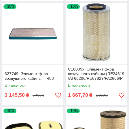
–10%
–10%
C18009x, Элемент ф-ра
627749, Элемент ф-ра
воздушного кабины (RE24619
воздушного кабины, TR88
/AT65296/RE67829/PA2666/P
181163), JD
В наявності
В наявності
3 145,50
1 667,70
₴
₴
3 495 ₴
1 853 ₴
–10%
–10%