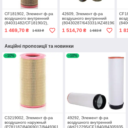
CF181902, Элемент ф-ра
42609, Элемент ф-ра
CF18
воздушного внутренний
воздушного внутренний
возд
(84031482/CF18190/2),
(80430287/643331/AZ48196),
(840
МТЗ2522/3022/
M203/204/208/218,
MF7
1 469,70
1 514,70
1 8
₴
₴
1 633 ₴
1 683 ₴
Палессе1218
JD2264/2266
Акційні пропозиції та новинки
–10%
–10%
C3219002, Элемент ф-ра
49292, Элемент ф-ра
воздушного наружный
воздушного внутренний
(P781187/84069017/8449361
(AH212295/CF1840/84305935