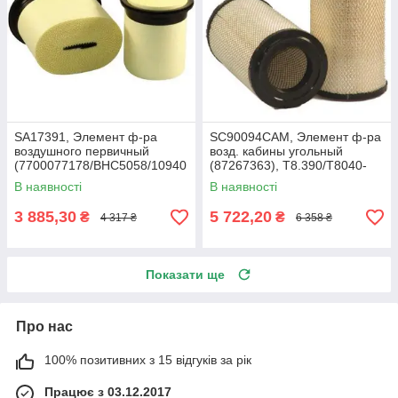
SA17391, Элемент ф-ра
SC90094CAM, Элемент ф-ра
воздушного первичный
возд. кабины угольный
(7700077178/BHC5058/10940
(87267363), T8.390/T8040-
05), Claas AXION 850-810
50/SPX3320/Mag.340
В наявності
В наявності
3 885,30
5 722,20
₴
₴
4 317 ₴
6 358 ₴
Показати ще
Про нас
100% позитивних з 15 відгуків за рік
Працює з 03.12.2017