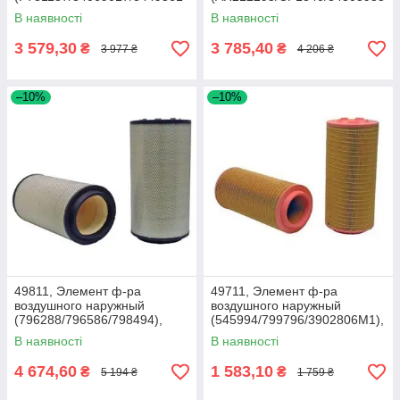
2), MF7278/CX8080
), JD9760/9880, Torum 740
В наявності
В наявності
3 579,30
3 785,40
₴
₴
3 977 ₴
4 206 ₴
–10%
–10%
49811, Элемент ф-ра
49711, Элемент ф-ра
воздушного наружный
воздушного наружный
(796288/796586/798494),
(545994/799796/3902806M1),
Lex440/460/540/560/570,
Claas
В наявності
В наявності
Xer3300
4 674,60
1 583,10
₴
₴
5 194 ₴
1 759 ₴