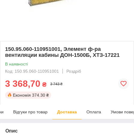
150.95.060-110951001, Элемент ф-ра
вентиляции кабины ДОН-1500Б, ХТЗ-17221
В наявності
Код: 150.95.060-110951001
Роздріб
3 368,70
₴
3 743 ₴
Економія
374.30 ₴
ки
Відгуки про товар
Доставка
Оплата
Умови пове
Опис