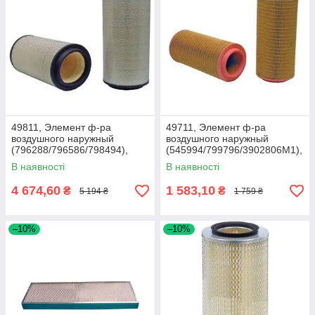
49811, Элемент ф-ра
49711, Элемент ф-ра
воздушного наружный
воздушного наружный
(796288/796586/798494),
(545994/799796/3902806M1),
Lex440/460/540/560/570,
Claas
В наявності
В наявності
Xer3300
4 674,60
1 583,10
₴
₴
5 194 ₴
1 759 ₴
–10%
–10%