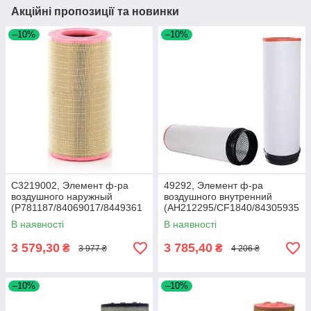
Акційні пропозиції та новинки
–10%
–10%
C3219002, Элемент ф-ра
49292, Элемент ф-ра
воздушного наружный
воздушного внутренний
(P781187/84069017/8449361
(AH212295/CF1840/84305935
2), MF7278/CX8080
), JD9760/9880, Torum 740
В наявності
В наявності
3 579,30
3 785,40
₴
₴
3 977 ₴
4 206 ₴
–10%
–10%