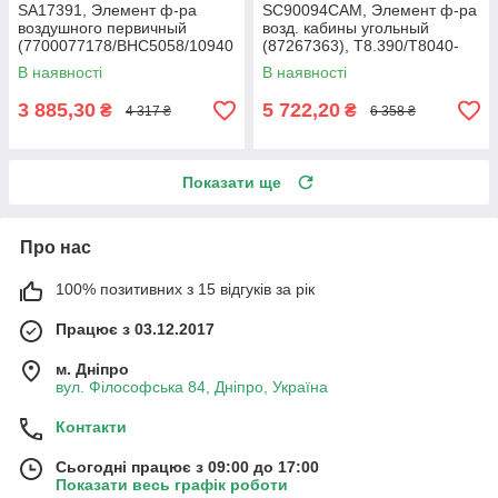
SA17391, Элемент ф-ра
SC90094CAM, Элемент ф-ра
воздушного первичный
возд. кабины угольный
(7700077178/BHC5058/10940
(87267363), T8.390/T8040-
05), Claas AXION 850-810
50/SPX3320/Mag.340
В наявності
В наявності
3 885,30
5 722,20
₴
₴
4 317 ₴
6 358 ₴
Показати ще
Про нас
100% позитивних з 15 відгуків за рік
Працює з 03.12.2017
м. Дніпро
вул. Філософська 84, Дніпро, Україна
Контакти
Сьогодні працює з 09:00 до 17:00
Показати весь графік роботи