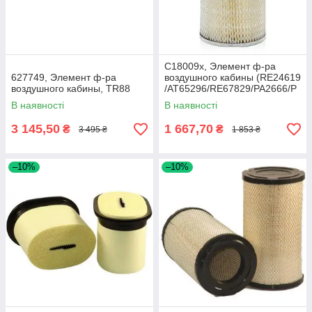
C18009x, Элемент ф-ра
627749, Элемент ф-ра
воздушного кабины (RE24619
воздушного кабины, TR88
/AT65296/RE67829/PA2666/P
181163), JD
В наявності
В наявності
3 145,50
1 667,70
₴
₴
3 495 ₴
1 853 ₴
–10%
–10%