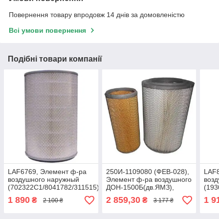
Повернення товару впродовж 14 днів за домовленістю
Всі умови повернення
Подібні товари компанії
LAF6769, Элемент ф-ра
250И-1109080 (ФЕВ-028),
LAF8
воздушного наружный
Элемент ф-ра воздушного
возд
(702322C1/8041782/311515),
ДОН-1500Б(дв.ЯМЗ),
(193
Дон-1500Б
ХТЗ-17021(дв.ЯМЗ) (к-т)
Дон
1 890
2 859,30
1 9
₴
₴
2 100 ₴
3 177 ₴