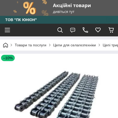
ТОВ "ПК ЮНІОН"
Товари та послуги
Цепи для селагезтехніки
Цепі три
–10%