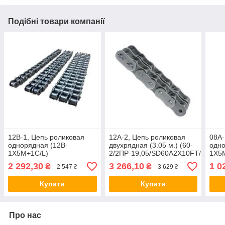
Подібні товари компанії
12B-1, Цепь роликовая
12A-2, Цепь роликовая
08A-
однорядная (12B-
двухрядная (3.05 м.) (60-
одно
1X5M+1C/L)
2/2ПР-19,05/SD60A2X10FT/1.315.4
1X5
(19,05x11,68x12,07) (3/4")
Renold
(12,
2 292,30
3 266,10
1 0
₴
₴
2 547 ₴
3 629 ₴
(5 м), Donghua/DON
м),
Купити
Купити
Про нас