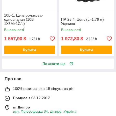
10B-1, Цепь роликовая
однорядная (10B-
ПР-25.4, Цепь (L=1,76 м)-
1X5M+1C/L)
Украина
(15,875x10,16х9,65)(5/8”)(5
В наявності
В наявності
м), Donghua/DON
1 557,90
1 972,80
₴
₴
1 731 ₴
2 192 ₴
Купити
Купити
Показати ще
Про нас
100% позитивних з 15 відгуків за рік
Працює з 03.12.2017
м. Дніпро
вул. Філософська 84, Дніпро, Україна