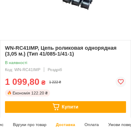
WN-RC41IMP, Цепь роликовая однорядная
(3,05 м.) (Тип 41/085-1/41-1)
В наявності
Код: WN-RC41IMP
Роздріб
1 099,80
₴
1 222 ₴
Економія
122.20 ₴
Купити
ис
Відгуки про товар
Доставка
Оплата
Умови пове