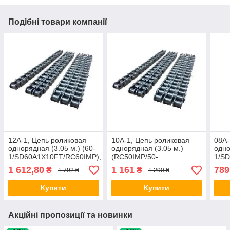
Подібні товари компанії
12A-1, Цепь роликовая
10A-1, Цепь роликовая
08A-
однорядная (3.05 м.) (60-
однорядная (3.05 м.)
одно
1/SD60A1X10FT/RC60IMP),
(RC50IMP/50-
1/SD
(Renold SD)
1/SD50A1X10FT/1791D)
Reno
1 612,80
1 161
789
₴
₴
1 792 ₴
1 290 ₴
Купити
Купити
Акційні пропозиції та новинки