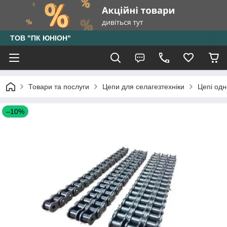
ТОВ "ПК ЮНІОН"
Товари та послуги
Цепи для селагезтехніки
Цепі одн
–10%