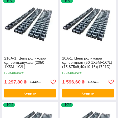
–10%
–10%
210A-1, Цепь роликовая
10A-1, Цепь роликовая
одноряд.двухшаг.(2050-
однорядная (50-1X5M+1C/L)
1X5M+1C/L)
(15,875x9,40x10,16)(1791D)
(31,75х10,16x9,40)(5 м),
(5 м), Donghua/DON
В наявності
В наявності
Donghua/DON
1 297,80
1 596,60
₴
₴
1 442 ₴
1 774 ₴
Купити
Купити
–10%
–10%