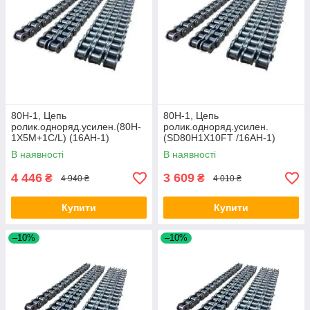
80H-1, Цепь
80H-1, Цепь
ролик.одноряд.усилен.(80H-
ролик.одноряд.усилен.
1X5M+1C/L) (16AH-1)
(SD80H1X10FT /16AH-1)
(25,4x15,88x15,75)(5 м),
(3.05 м.), Renold SD
В наявності
В наявності
Donghua/DON
4 446
3 609
₴
₴
4 940 ₴
4 010 ₴
Купити
Купити
–10%
–10%