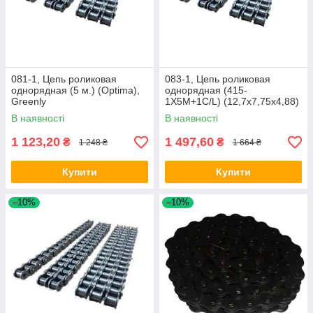
081-1, Цепь роликовая
083-1, Цепь роликовая
однорядная (5 м.) (Optima),
однорядная (415-
Greenly
1X5M+1C/L) (12,7х7,75х4,88)
(1/2"x3/16")(5м),
В наявності
В наявності
Donghua/DON
1 123,20
1 497,60
₴
₴
1 248 ₴
1 664 ₴
Купити
Купити
–10%
–10%