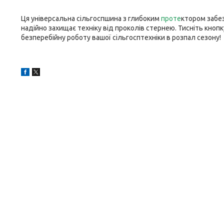
Ця універсальна сільгоспшина з глибоким
проте
ктором забез
надійно захищає техніку від проколів стернею. Тисніть кно
безперебійну роботу вашої сільгосптехніки в розпал сезону!