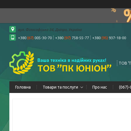
вул. Філософська 84, Дніпро, Україна
+380
(67)
005-30-70
+380
(97)
758-55-77
+380
(95)
937-18-00
ТОВ "
Головна
Товари та послуги
Про нас
(067)