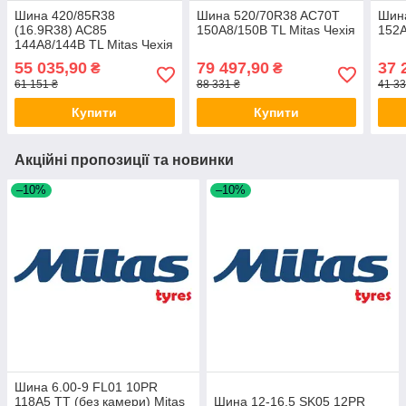
Шина 420/85R38
Шина 520/70R38 AC70T
Шина
(16.9R38) AC85
150A8/150B TL Mitas Чехія
152A
144A8/144B TL Mitas Чехія
55 035,90
79 497,90
37 
₴
₴
61 151 ₴
88 331 ₴
41 33
Купити
Купити
Акційні пропозиції та новинки
–10%
–10%
Шина 6.00-9 FL01 10PR
118A5 TT (без камери) Mitas
Шина 12-16.5 SK05 12PR