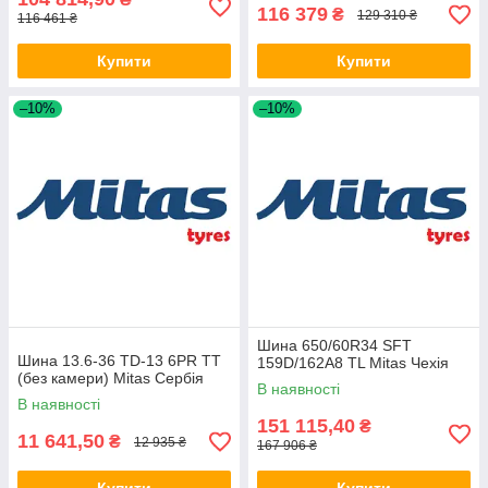
116 379
₴
129 310 ₴
116 461 ₴
Купити
Купити
–10%
–10%
Шина 650/60R34 SFT
Шина 13.6-36 TD-13 6PR TT
159D/162A8 TL Mitas Чехія
(без камери) Mitas Сербія
В наявності
В наявності
151 115,40
₴
11 641,50
₴
12 935 ₴
167 906 ₴