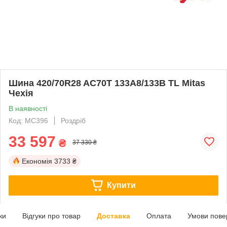
Шина 420/70R28 AC70T 133A8/133B TL Mitas
Чехія
В наявності
Код: MC396
Роздріб
33 597
₴
37 330 ₴
Економія
3733 ₴
Купити
ки
Відгуки про товар
Доставка
Оплата
Умови пове