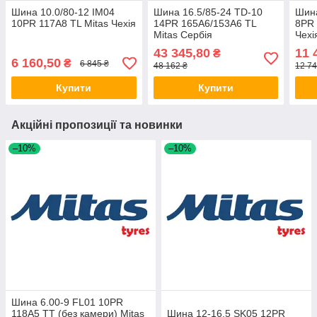
Шина 10.0/80-12 IM04
Шина 16.5/85-24 TD-10
Шина
10PR 117A8 TL Mitas Чехія
14PR 165A6/153A6 TL
8PR 
Mitas Сербія
Чехі
43 345,80
11 
₴
6 160,50
₴
6 845 ₴
48 162 ₴
12 74
Купити
Купити
Акційні пропозиції та новинки
–10%
–10%
Шина 6.00-9 FL01 10PR
118A5 TT (без камери) Mitas
Шина 12-16.5 SK05 12PR