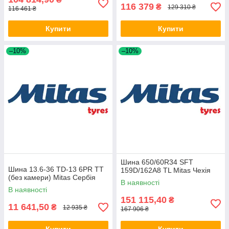
116 379
₴
129 310 ₴
116 461 ₴
Купити
Купити
–10%
–10%
Шина 650/60R34 SFT
Шина 13.6-36 TD-13 6PR TT
159D/162A8 TL Mitas Чехія
(без камери) Mitas Сербія
В наявності
В наявності
151 115,40
₴
11 641,50
₴
12 935 ₴
167 906 ₴