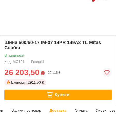
Шина 500/50-17 IM-07 14PR 149A8 TL Mitas
Сербія
В наявності
Код: MC191
Роздріб
26 203,50
₴
29 115 ₴
Економія
2911.50 ₴
Купити
ки
Відгуки про товар
Доставка
Оплата
Умови пове