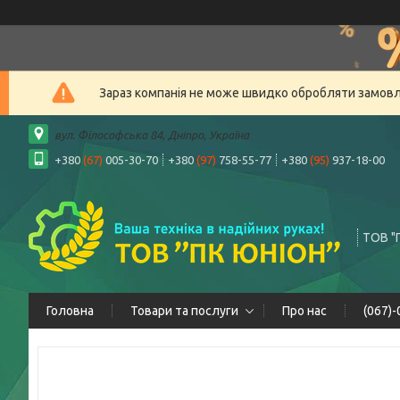
Зараз компанія не може швидко обробляти замовлен
вул. Філософська 84, Дніпро, Україна
+380
(67)
005-30-70
+380
(97)
758-55-77
+380
(95)
937-18-00
ТОВ "
Головна
Товари та послуги
Про нас
(067)