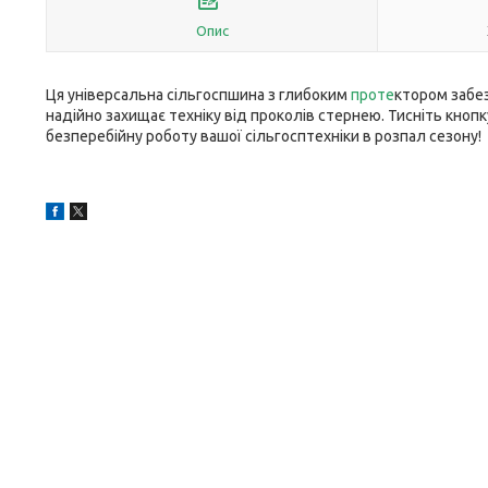
Опис
Ця універсальна сільгоспшина з глибоким
проте
ктором забез
надійно захищає техніку від проколів стернею. Тисніть кно
безперебійну роботу вашої сільгосптехніки в розпал сезону!