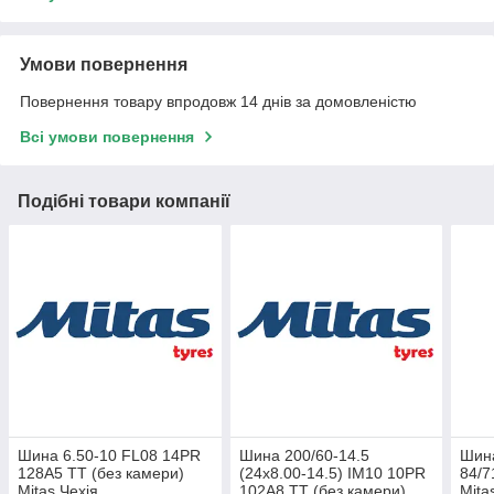
Умови повернення
Повернення товару впродовж 14 днів за домовленістю
Всі умови повернення
Подібні товари компанії
Шина 6.50-10 FL08 14PR
Шина 200/60-14.5
Шина
128A5 TT (без камери)
(24x8.00-14.5) IM10 10PR
84/7
Mitas Чехія
102А8 TT (без камери)
Mita