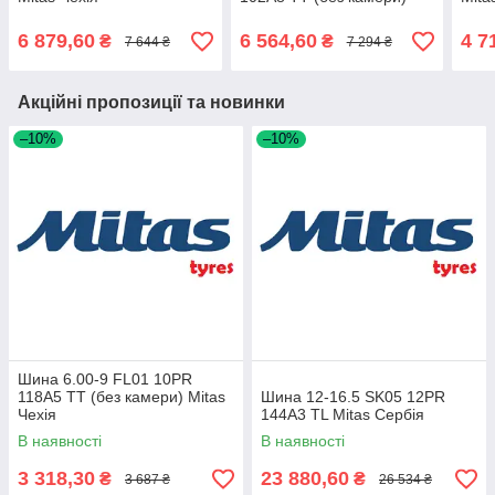
Mitas Чехія
6 879,60
6 564,60
4 7
₴
₴
7 644 ₴
7 294 ₴
Акційні пропозиції та новинки
–10%
–10%
Шина 6.00-9 FL01 10PR
118A5 TT (без камери) Mitas
Шина 12-16.5 SK05 12PR
Чехія
144A3 TL Mitas Сербія
В наявності
В наявності
3 318,30
23 880,60
₴
₴
3 687 ₴
26 534 ₴