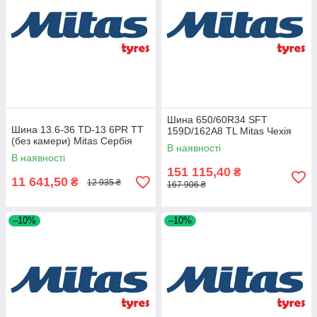
Шина 650/60R34 SFT
Шина 13.6-36 TD-13 6PR TT
159D/162A8 TL Mitas Чехія
(без камери) Mitas Сербія
В наявності
В наявності
151 115,40
₴
11 641,50
₴
12 935 ₴
167 906 ₴
–10%
–10%