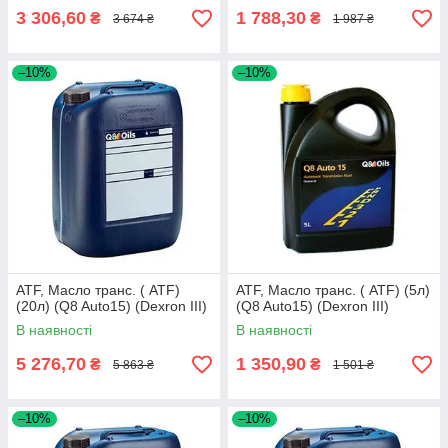
3 306,60
1 788,30
₴
₴
3 674 ₴
1 987 ₴
–10%
–10%
ATF, Масло транс. ( ATF)
ATF, Масло транс. ( ATF) (5л)
(20л) (Q8 Auto15) (Dexron III)
(Q8 Auto15) (Dexron III)
В наявності
В наявності
5 276,70
1 350,90
₴
₴
5 863 ₴
1 501 ₴
–10%
–10%