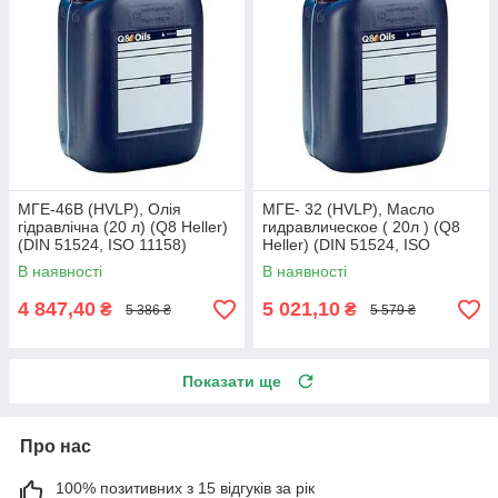
МГЕ-46В (HVLP), Олія
МГЕ- 32 (HVLP), Масло
гідравлічна (20 л) (Q8 Heller)
гидравлическое ( 20л ) (Q8
(DIN 51524, ISO 11158)
Heller) (DIN 51524, ISO
11158)
В наявності
В наявності
4 847,40
5 021,10
₴
₴
5 386 ₴
5 579 ₴
Показати ще
Про нас
100% позитивних з 15 відгуків за рік