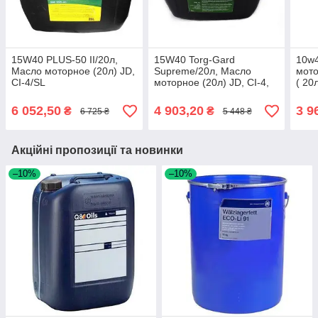
15W40 PLUS-50 II/20л,
15W40 Torg-Gard
10w
Масло моторное (20л) JD,
Supreme/20л, Масло
мото
CI-4/SL
моторное (20л) JD, CI-4,
( 20
John Deere
5000
4,5)
6 052,50
4 903,20
3 9
₴
₴
6 725 ₴
5 448 ₴
Акційні пропозиції та новинки
–10%
–10%