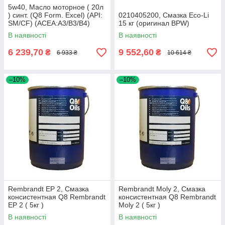
5w40, Масло моторное ( 20л
) синт. (Q8 Form. Excel) (API:
0210405200, Смазка Eco-Li
SM/CF) (ACEA:A3/B3/B4)
15 кг (оригинал BPW)
В наявності
В наявності
6 239,70
9 552,60
₴
₴
6 933 ₴
10 614 ₴
–10%
–10%
Rembrandt EP 2, Смазка
Rembrandt Moly 2, Смазка
консистентная Q8 Rembrandt
консистентная Q8 Rembrandt
EP 2 ( 5кг )
Moly 2 ( 5кг )
В наявності
В наявності