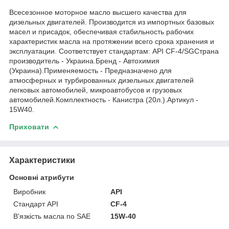
Всесезонное моторное масло высшего качества для
дизельных двигателей. Производится из импортных базовых
масел и присадок, обеспечивая стабильность рабочих
характеристик масла на протяжении всего срока хранения и
эксплуатации. Соответствует стандартам: API CF-4/SGСтрана
производитель - Украина.Бренд - Автохимия
(Украина).Применяемость - Предназначено для
атмосферных и турбированных дизельных двигателей
легковых автомобилей, микроавтобусов и грузовых
автомобилей.Комплектность - Канистра (20л.).Артикул -
15W40.
Приховати
Характеристики
Основні атрибути
Виробник
API
Стандарт API
CF-4
В'язкість масла по SAE
15W-40