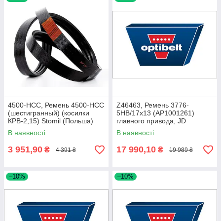
4500-НСС, Ремень 4500-НСС
Z46463, Ремень 3776-
(шестигранный) (косилки
5HB/17x13 (AP1001261)
КРВ-2,15) Stomil (Польша)
главного привода, JD
(Optibelt)
В наявності
В наявності
3 951,90
17 990,10
₴
₴
4 391 ₴
19 989 ₴
–10%
–10%