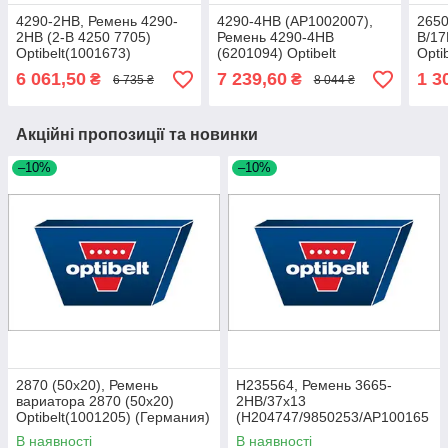
4290-2НВ, Ремень 4290-
4290-4НВ (AP1002007),
2650
2HB (2-B 4250 7705)
Ремень 4290-4HB
В/17
Optibelt(1001673)
(6201094) Optibelt
Opti
(Германия) АКРОС
(Германия) АКРОС
(Гер
6 061,50
7 239,60
1 3
₴
₴
6 735 ₴
8 044 ₴
Акційні пропозиції та новинки
–10%
–10%
2870 (50х20), Ремень
H235564, Ремень 3665-
вариатора 2870 (50х20)
2HB/37x13
Optibelt(1001205) (Германия)
(H204747/9850253/AP100165
6/0223316) измельчителя, JD
В наявності
В наявності