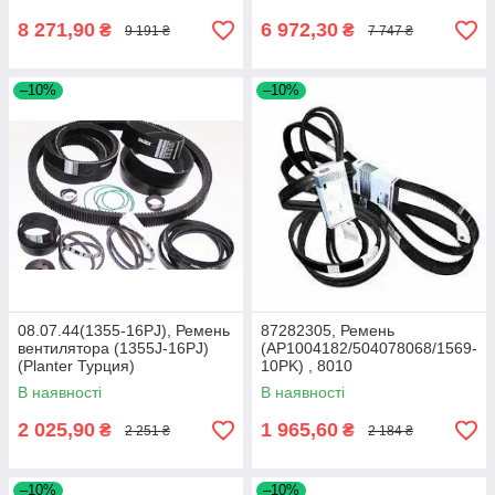
(Optibelt)
8 271,90
6 972,30
₴
₴
9 191 ₴
7 747 ₴
–10%
–10%
08.07.44(1355-16PJ), Ремень
87282305, Ремень
вентилятора (1355J-16PJ)
(AP1004182/504078068/1569-
(Planter Турция)
10PK) , 8010
В наявності
В наявності
2 025,90
1 965,60
₴
₴
2 251 ₴
2 184 ₴
–10%
–10%