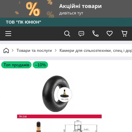
ТОВ "ПК ЮНІОН"
Товари та послуги
Камери для сільхозтехніки, спец і до
Топ продажів
–10%