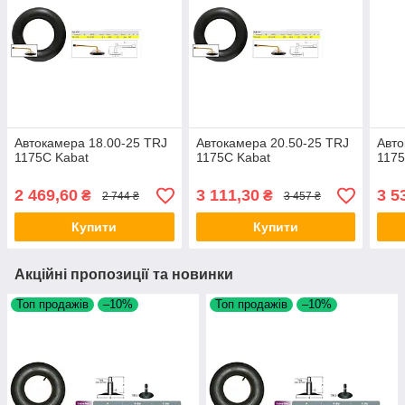
Автокамера 18.00-25 TRJ
Автокамера 20.50-25 TRJ
Авто
1175C Kabat
1175C Kabat
1175
2 469,60
3 111,30
3 5
₴
₴
2 744 ₴
3 457 ₴
Купити
Купити
Акційні пропозиції та новинки
Топ продажів
–10%
Топ продажів
–10%