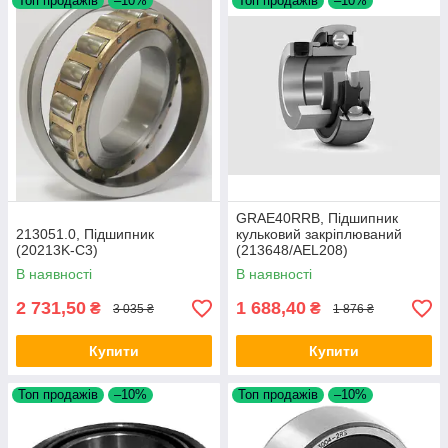
Топ продажів
–10%
Топ продажів
–10%
GRAE40RRB, Підшипник
213051.0, Підшипник
кульковий закріплюваний
(20213K-C3)
(213648/AEL208)
В наявності
В наявності
2 731,50
1 688,40
₴
₴
3 035 ₴
1 876 ₴
Купити
Купити
Топ продажів
–10%
Топ продажів
–10%