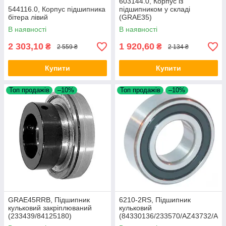
603144.0, Корпус із
544116.0, Корпус підшипника
підшипником у складі
бітера лівий
(GRAE35)
В наявності
В наявності
2 303,10
1 920,60
₴
₴
2 559 ₴
2 134 ₴
Купити
Купити
Топ продажів
–10%
Топ продажів
–10%
GRAE45RRB, Підшипник
6210-2RS, Підшипник
кульковий закріплюваний
кульковий
(233439/84125180)
(84330136/233570/AZ43732/A
H201531)