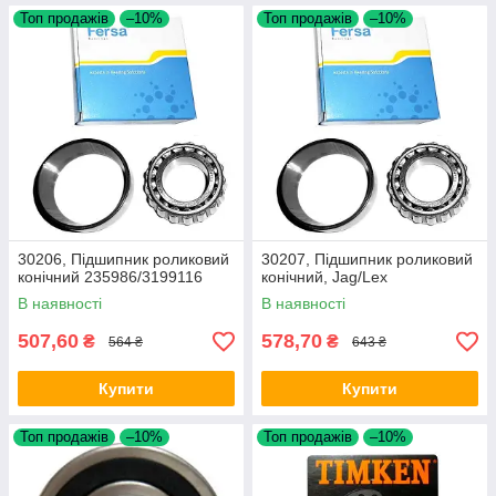
Топ продажів
–10%
Топ продажів
–10%
30206, Підшипник роликовий
30207, Підшипник роликовий
конічний 235986/3199116
конічний, Jag/Lex
В наявності
В наявності
507,60
578,70
₴
₴
564 ₴
643 ₴
Купити
Купити
Топ продажів
–10%
Топ продажів
–10%