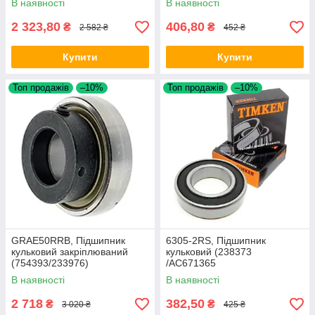
В наявності
В наявності
2 323,80
406,80
₴
₴
2 582 ₴
452 ₴
Купити
Купити
Топ продажів
–10%
Топ продажів
–10%
GRAE50RRB, Підшипник
6305-2RS, Підшипник
кульковий закріплюваний
кульковий (238373
(754393/233976)
/AC671365
(GRAE50NPPB/YET210/SA21
/28996670/86548977/609654
В наявності
В наявності
0G/ES210)
R91/CA076)
2 718
382,50
₴
₴
3 020 ₴
425 ₴