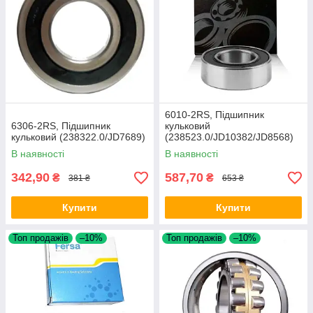
6010-2RS, Підшипник
6306-2RS, Підшипник
кульковий
кульковий (238322.0/JD7689)
(238523.0/JD10382/JD8568)
В наявності
В наявності
342,90
587,70
₴
₴
381 ₴
653 ₴
Купити
Купити
Топ продажів
–10%
Топ продажів
–10%