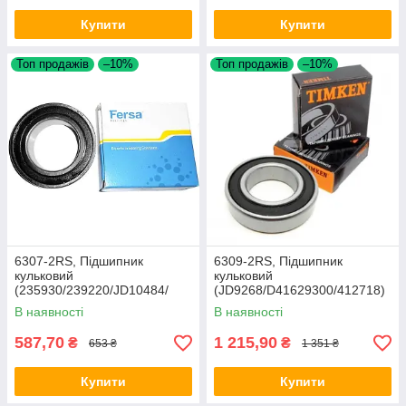
Купити
Купити
Топ продажів
–10%
Топ продажів
–10%
6307-2RS, Підшипник
6309-2RS, Підшипник
кульковий
кульковий
(235930/239220/JD10484/
(JD9268/D41629300/412718)
JD10155/AN33120/JD10472/3
В наявності
В наявності
20557)
587,70
1 215,90
₴
₴
653 ₴
1 351 ₴
Купити
Купити