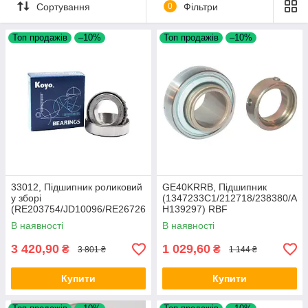
Сортування
0
Фільтри
Топ продажів
–10%
Топ продажів
–10%
33012, Підшипник роликовий
GE40KRRB, Підшипник
у зборі
(1347233C1/212718/238380/A
(RE203754/JD10096/RE26726
H139297) RBF
5)
В наявності
В наявності
3 420,90
1 029,60
₴
₴
3 801 ₴
1 144 ₴
Купити
Купити