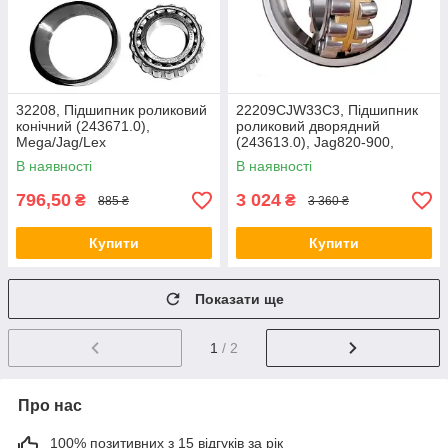
32208, Підшипник роликовий
22209CJW33C3, Підшипник
конічний (243671.0),
роликовий дворядний
Mega/Jag/Lex
(243613.0), Jag820-900,
Com116/228
В наявності
В наявності
796,50
3 024
₴
₴
885 ₴
3 360 ₴
Купити
Купити
Показати ще
1
/ 2
Про нас
100% позитивних з 15 відгуків за рік