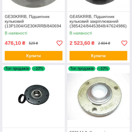
GE30KRRB, Підшипник
GE45KRRB, Підшипник
кульковий
кульковий закріплюваний
(13P1004/GE30KRRB/840694
(385424/84453848/47624986)
40/216329)
В наявності
В наявності
476,10
2 523,60
₴
₴
529 ₴
2 804 ₴
Купити
Купити
Топ продажів
–10%
Топ продажів
–10%