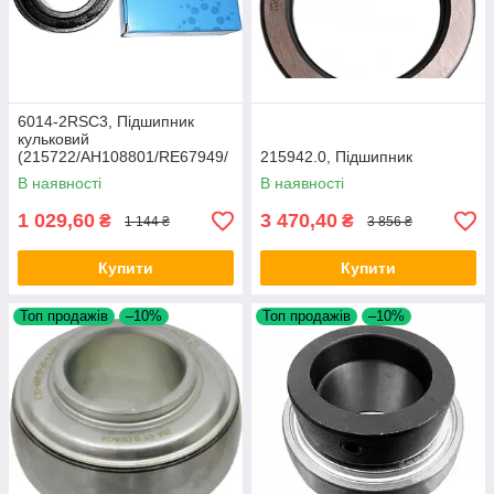
6014-2RSC3, Підшипник
кульковий
(215722/AH108801/RE67949/
215942.0, Підшипник
JD9437)
В наявності
В наявності
1 029,60
3 470,40
₴
₴
1 144 ₴
3 856 ₴
Купити
Купити
Топ продажів
–10%
Топ продажів
–10%